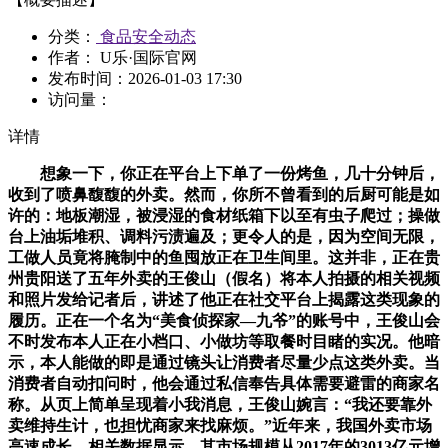
分类：
食品安全动态
作者： U乐·国际官网
发布时间：
2026-01-03 17:30
访问量：
详情
想象一下，你正在平台上下单了一份烤鱼，几十分钟后，
收到了喷鼻馥馥的外卖。然而，你所不曾看到的后厨可能是如
许的：地板潮湿，被浸湿的食材纸箱下以至有虫子爬过；操做
台上油垢堆积、调料污渍遍及；更令人的是，因为空间无限，
工做人员竟将腌制中的鱼囤放正在卫生间里。这并非，正在贵
州贵阳送了五年外卖的王俊山（假名）将本人拍摄的相关视频
和照片发给记者后，讲述了他正在社交平台上揭露这类现象的
履历。正在一个名为“美食侦探家—九爷”的账号中，王俊山会
不时发布本人正在小档口、小做坊等取餐时目睹的实况。他暗
示，本人能做的即是通过镜头让消费者尽量少点这类外卖。当
消费者自动扣问时，他会通过私信奉告具体需要避雷的商家名
称。从页上简单呈现着小我消息，王俊山婉言：“我还要靠外
卖维持生计，也担忧商家来找麻烦。”近年来，我国外卖市场
高速成长。相关数据显示，其市场规模从2017年的3013亿元增