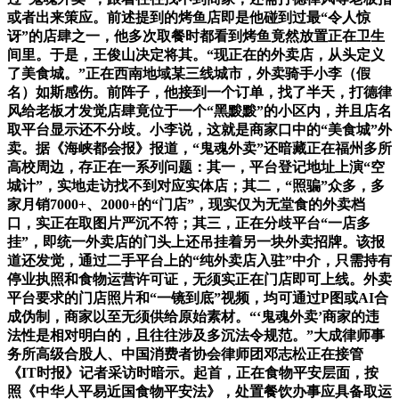
或者出来策应。前述提到的烤鱼店即是他碰到过最“令人惊
讶”的店肆之一，他多次取餐时都看到烤鱼竟然放置正在卫生
间里。于是，王俊山决定将其。“现正在的外卖店，从头定义
了美食城。”正在西南地域某三线城市，外卖骑手小李（假
名）如斯感伤。前阵子，他接到一个订单，找了半天，打德律
风给老板才发觉店肆竟位于一个“黑黢黢”的小区内，并且店名
取平台显示还不分歧。小李说，这就是商家口中的“美食城”外
卖。据《海峡都会报》报道，“鬼魂外卖”还暗藏正在福州多所
高校周边，存正在一系列问题：其一，平台登记地址上演“空
城计”，实地走访找不到对应实体店；其二，“照骗”众多，多
家月销7000+、2000+的“门店”，现实仅为无堂食的外卖档
口，实正在取图片严沉不符；其三，正在分歧平台“一店多
挂”，即统一外卖店的门头上还吊挂着另一块外卖招牌。该报
道还发觉，通过二手平台上的“纯外卖店入驻”中介，只需持有
停业执照和食物运营许可证，无须实正在门店即可上线。外卖
平台要求的门店照片和“一镜到底”视频，均可通过P图或AI合
成伪制，商家以至无须供给原始素材。“‘鬼魂外卖’商家的违
法性是相对明白的，且往往涉及多沉法令规范。”大成律师事
务所高级合股人、中国消费者协会律师团邓志松正在接管
《IT时报》记者采访时暗示。起首，正在食物平安层面，按
照《中华人平易近国食物平安法》，处置餐饮办事应具备取运