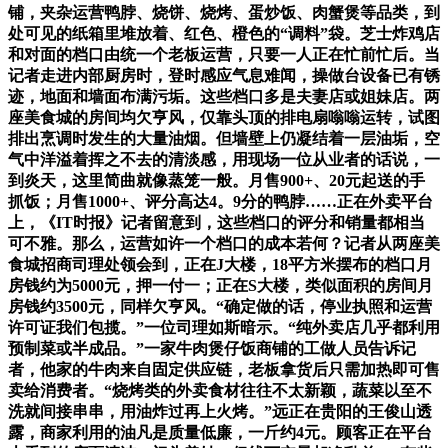
铺，夹杂运营鸭脖、烧饼、烧烤、蛋炒饭、肉蟹煲等品类，到
处可见的纸箱里堆放着、红色、橙色的“调料”袋。芝士炸鸡店
和对面的档口由统一个老板运营，只要一人正在忙前忙后。当
记者走进内部厨房时，登时感应气息难闻，操做台设备已有锈
迹，地面和墙面布满污垢。这些档口多是夫妻店或姐妹店。两
座美食城的房间均欠亨风，仅靠头顶的排电扇嗡嗡运转，试图
排出烹调时发生的大量油烟。但墙壁上仍凝结着一层油垢，空
气中洋溢着挥之不去的清淡感，用现场一位从业者的话说，一
到炎天，这里简曲就像蒸笼一般。月售900+、20元起送的手
抓饭；月售1000+、评分高达4。9分的鸭脖……正在外卖平台
上，《IT时报》记者留意到，这些档口的评分和销量都相当
可不雅。那么，运营如许一个档口的成本若何？记者从两座美
食城招商司理处领会到，正在J大楼，18平方米摆布的档口月
房钱约为5000元，押一付一；正在S大楼，类似面积的房间月
房钱约3500元，同样欠亨风。“确定做的话，停业执照和运营
许可证我们包揽。”一位司理如斯暗示。“纯外卖店几乎都利用
预制菜或半成品。”一家牛肉煲仔饭商铺的工做人员告诉记
者，他家的牛肉来自固定供应链，老板拿货后只需加热即可售
卖给消费者。“烧烤类的外卖食材往往不太新颖，蔬菜以至不
洗就间接串串，用油炸过再上火烤。”远正在贵阳的王俊山透
露，商家利用的油凡是质量低廉，一斤约4元。顾客正在平台