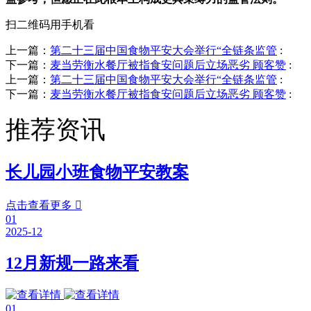
扫二维码用手机看
上一篇：
第二十三届中国食物平安大会举行“全链条监管
:
下一篇：
麦当劳衡水餐厅被指食安问题后立场恶劣 顾客赞
:
上一篇：
第二十三届中国食物平安大会举行“全链条监管
:
下一篇：
麦当劳衡水餐厅被指食安问题后立场恶劣 顾客赞
:
推荐资讯
长儿园小班食物平安教案
点击查看更多

01
2025-12
12月新规一路来看
01