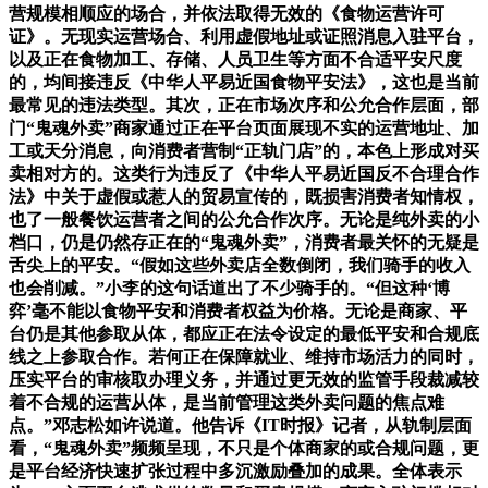
营规模相顺应的场合，并依法取得无效的《食物运营许可
证》。无现实运营场合、利用虚假地址或证照消息入驻平台，
以及正在食物加工、存储、人员卫生等方面不合适平安尺度
的，均间接违反《中华人平易近国食物平安法》，这也是当前
最常见的违法类型。其次，正在市场次序和公允合作层面，部
门“鬼魂外卖”商家通过正在平台页面展现不实的运营地址、加
工或天分消息，向消费者营制“正轨门店”的，本色上形成对买
卖相对方的。这类行为违反了《中华人平易近国反不合理合作
法》中关于虚假或惹人的贸易宣传的，既损害消费者知情权，
也了一般餐饮运营者之间的公允合作次序。无论是纯外卖的小
档口，仍是仍然存正在的“鬼魂外卖”，消费者最关怀的无疑是
舌尖上的平安。“假如这些外卖店全数倒闭，我们骑手的收入
也会削减。”小李的这句话道出了不少骑手的。“但这种‘博
弈’毫不能以食物平安和消费者权益为价格。无论是商家、平
台仍是其他参取从体，都应正在法令设定的最低平安和合规底
线之上参取合作。若何正在保障就业、维持市场活力的同时，
压实平台的审核取办理义务，并通过更无效的监管手段裁减较
着不合规的运营从体，是当前管理这类外卖问题的焦点难
点。”邓志松如许说道。他告诉《IT时报》记者，从轨制层面
看，“鬼魂外卖”频频呈现，不只是个体商家的或合规问题，更
是平台经济快速扩张过程中多沉激励叠加的成果。全体表示