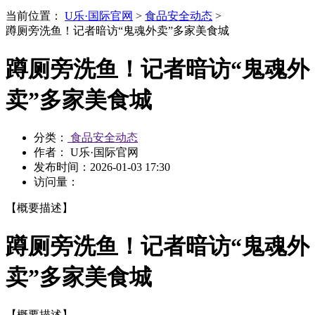
当前位置：
U乐·国际官网
>
食品安全动态
>
蹲厕旁洗鱼！记者暗访“鬼魂外卖”多家美食城
蹲厕旁洗鱼！记者暗访“鬼魂外
卖”多家美食城
分类：
食品安全动态
作者： U乐·国际官网
发布时间：
2026-01-03 17:30
访问量：
【概要描述】
蹲厕旁洗鱼！记者暗访“鬼魂外
卖”多家美食城
【概要描述】