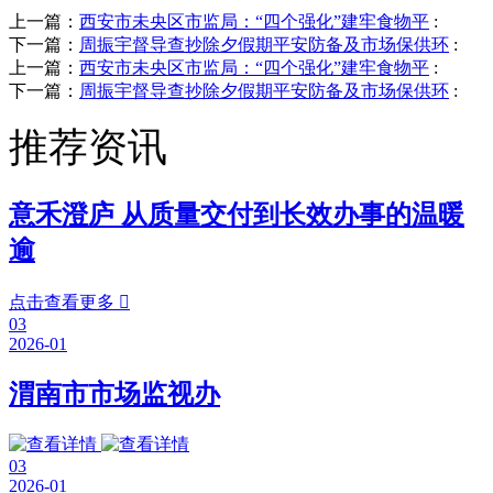
上一篇：
西安市未央区市监局：“四个强化”建牢食物平
:
下一篇：
周振宇督导查抄除夕假期平安防备及市场保供环
:
上一篇：
西安市未央区市监局：“四个强化”建牢食物平
:
下一篇：
周振宇督导查抄除夕假期平安防备及市场保供环
:
推荐资讯
意禾澄庐 从质量交付到长效办事的温暖
逾
点击查看更多

03
2026-01
渭南市市场监视办
03
2026-01