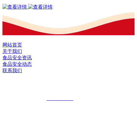
网站首页
关于我们
食品安全资讯
食品安全动态
联系我们
黑龙江U乐·国际官网食品股份有限公司
全国统一客服热线：
18903658751
地址：哈尔滨南岗区红旗满族乡科技园区
地址：双城经济技术开发区娃哈哈路6号
地址：黑龙江萝北县宝泉岭二九0公路一号