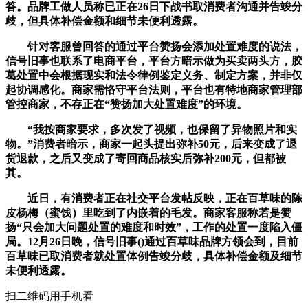
答。品牌工做人员称已正在26日下战书取消费者沟通并告竣分
歧，但具体补偿金额和细节未便利透露。
针对客服曾回答的通过平台赞扬会添加处置难度的说法，
信号旧事也联系了电商平台，平台方暗示做为买卖两头方，胶
葛处置中会根据现实和法令律例鉴定义务、制定方案，并非仅
起协调感化。商家需恪守平台法则，平台也有特地商家管理部
管控商家，不存正在“赞扬加大处置难度”的环境。
“我按商家要求，多次发了视频，也保留了异物照片和实
物。”消费者暗示，商家一起头提出弥补50元，后来变成了退
货退款，之后又变成了寄回商品核实后弥补200元，但都被
其。
近日，有消费者正在社交平台发帖反映，正在百草味的陈
皮杨梅（蜜饯）里吃到了内嵌着的毛发。商家客服称若是赞
扬“只会加大问题处置的难度和时效”，工作的处置一度陷入僵
局。12月26日晚，信号旧事()通过百草味品牌方领会到，目前
百草味已取消费者就处置体例告竣分歧，具体补偿金额及细节
未便利透露。
扫二维码用手机看