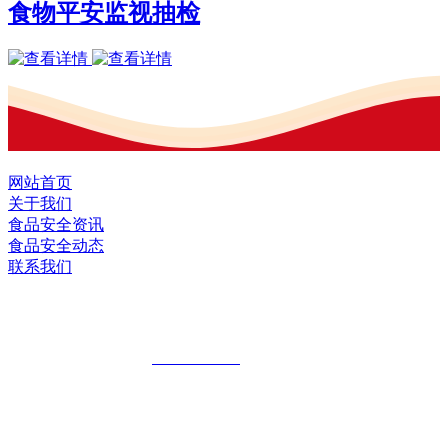
食物平安监视抽检
网站首页
关于我们
食品安全资讯
食品安全动态
联系我们
黑龙江U乐·国际官网食品股份有限公司
全国统一客服热线：
18903658751
地址：哈尔滨南岗区红旗满族乡科技园区
地址：双城经济技术开发区娃哈哈路6号