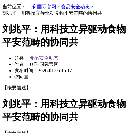
当前位置：
U乐·国际官网
>
食品安全动态
>
刘兆平：用科技立异驱动食物平安范畴的协同共
刘兆平：用科技立异驱动食物
平安范畴的协同共
分类：
食品安全动态
作者： U乐·国际官网
发布时间：
2026-01-06 16:17
访问量：
【概要描述】
刘兆平：用科技立异驱动食物
平安范畴的协同共
【概要描述】