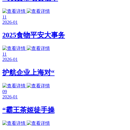
11
2026-01
2025食物平安大事务
11
2026-01
护航企业上海对“
09
2026-01
“霸王茶姬徒手操