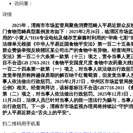
访问量：
详情
2025年，渭南市市场监管局聚焦消费范畴人平易近群众反
门食物范畴典型案例发布如下：2025年2月26日，临渭区
用的“小黄人”H16专业电钻及储存芝麻酱时利用的“华南 七彩”
法律单元根据《中华人平易近国食物平安法》第一百二十五条第
群众赞扬举报反映辖区某公司出产的食物中有异物。经查询拜
安法》第一百二十六条第一款第（十三）项之，责令当事人更正
目不合适GB 2763-2021《食物平安国度尺度 食物中
一百二十四条第一款第（一）项之，对当事人依法做出行政惩罚
发觉举报所称跨越保质期的解百纳干红葡萄酒，但发觉当事人
事人依法做出行政惩罚。2025年2月27日，华州区市场监管局接
公例》相关。经查询拜访，该标签标注不合适GB7718-201
第（二）项之，对当事人依法做出行政惩罚。2025年12月3
11月26日，法律人员已针对当事人的统一违法行为赐与，当
出行政惩罚。下一步，渭南市市场监视办理局将持续以“守护
护人平易近群众“舌尖上的平安”。
扫二维码用手机看