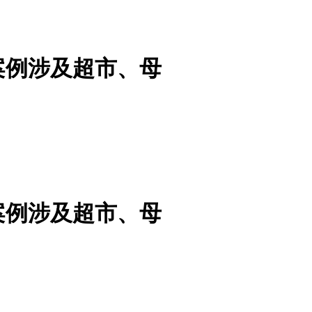
案例涉及超市、母
案例涉及超市、母