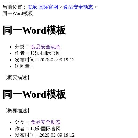
当前位置：
U乐·国际官网
>
食品安全动态
>
同一Word模板
同一Word模板
分类：
食品安全动态
作者： U乐·国际官网
发布时间：
2026-02-09 19:12
访问量：
【概要描述】
同一Word模板
【概要描述】
分类：
食品安全动态
作者： U乐·国际官网
发布时间：
2026-02-09 19:12