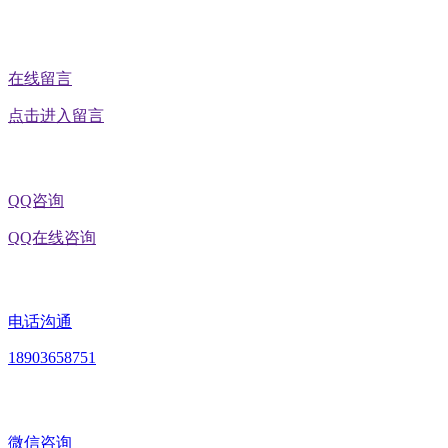
在线留言
点击进入留言
QQ咨询
QQ在线咨询
电话沟通
18903658751
微信咨询