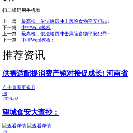
扫二维码用手机看
上一篇：
最高检：依法峻厉冲击风险食物平安犯罪
:
下一篇：
中控Word模板
:
上一篇：
最高检：依法峻厉冲击风险食物平安犯罪
:
下一篇：
中控Word模板
:
推荐资讯
供需适配提消费产销对接促成长! 河南省
点击查看更多

08
2026-02
望城食安大查抄：
25