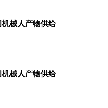
门机械人产物供给
门机械人产物供给