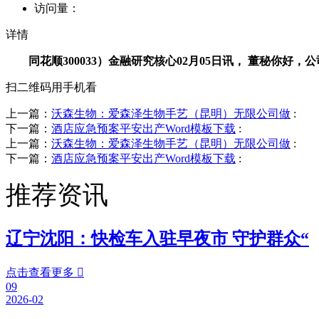
访问量：
详情
同花顺300033）金融研究核心02月05日讯， 董秘你
扫二维码用手机看
上一篇：
沃森生物：爱森泽生物手艺（昆明）无限公司做
:
下一篇：
酒店应急预案平安出产Word模板下载
:
上一篇：
沃森生物：爱森泽生物手艺（昆明）无限公司做
:
下一篇：
酒店应急预案平安出产Word模板下载
:
推荐资讯
辽宁沈阳：快检车入驻早夜市 守护群众“
点击查看更多

09
2026-02