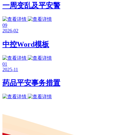
一周变乱及平安警
09
2026-02
中控Word模板
01
2025-11
药品平安事务措置