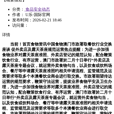
分类：
食品安全动态
作者： U乐·国际官网
发布时间：
2026-02-21 18:46
访问量：
详情
当前！首页食物资讯中国食物澳门市政署取餐饮行业交换
座谈 促外卖店及露天茶座规范运营焦点提醒：为进一步加强
食物业界对露天茶座准照、外卖店登记的规范认知，配合鞭策
饮食行业、有序运营，澳门市政署於二月十日举行“外卖店及
露天茶座专题会议，就运营外卖食物勾当，以及饮食或饮料场
合、餐厅等申请露天茶座准照旳相关申请流程、监管规范及运
营要求等取多个本澳餐饮业商会进行取交换。市政署期望传达
运营的规范要求，鞭策守法运营，提拔业界食物平安及卫生办
理，为进一步加强食物业界对露天茶座准照、外卖店登记的规
范认知，配合鞭策饮食行业、有序运营，澳门市政署於二月十
日举行“外卖店及露天茶座专题会议，就运营外卖食物勾当，
以及饮食或饮料场合、餐厅等申请露天茶座准照旳相关申请流
程、监管规范及运营要求等取多个本澳餐饮业商会进行取交
换。市政署期望传达运营的规范要求，鞭策守法运营，营制优