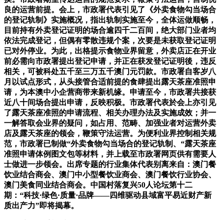
良的运营前提。会上，市政署代表引见了《外卖食物勾当场合
的登记轨制》实施概况，指出轨制实施至今，全体运做顺畅，
目前持有外卖登记证明的场合逾四千二百间，绝大部门业者均
依法完成登记，但偶有零散违规个案，次要是未获取登记证明
已对外停业。为此，出格提示食物业界留意，外卖店正在开业
前必需向市政署提出登记申请，并正在获发登记证明後，违反
相关，可被科处五千至三万五千澳门元罚款。市政署自客岁八
月以试点形式，从头接管合适前提的食肆提出露天茶座准照申
请，为本澳中小企营商带来新机缘。申请至今，市政署共接获
近八十间场合提出申请，反映积极。市政署代表於会上亦引见
了露天茶座准照的申请流程、相关办理办法及实施成效；并一
一解答取会业界的疑问，如占用、范畴、加强业者对运营外卖
店及露天茶座的领会，鞭策守法运营。为便利业界控制相关规
范，市政署已制做“外卖食物勾当场合的登记轨制、“露天茶座
准照申请体例图文包等材料，并上载至市政署网页供有需要人
士做进一步领会。出席专题的行业集体代表别离来自：澳门餐
饮业结合商会、澳门中小型餐饮业商会、澳门餐饮行业协会、
澳门美食同业结合商会。中国村落复兴50人论坛第十二
期：“科技·绿色·质量·品牌——四维驱动县域富平易近财产新
质出产力”即将揭幕。