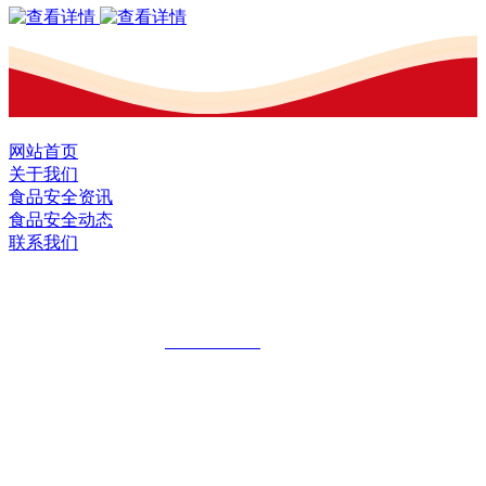
网站首页
关于我们
食品安全资讯
食品安全动态
联系我们
黑龙江U乐·国际官网食品股份有限公司
全国统一客服热线：
18903658751
地址：哈尔滨南岗区红旗满族乡科技园区
地址：双城经济技术开发区娃哈哈路6号
地址：黑龙江萝北县宝泉岭二九0公路一号