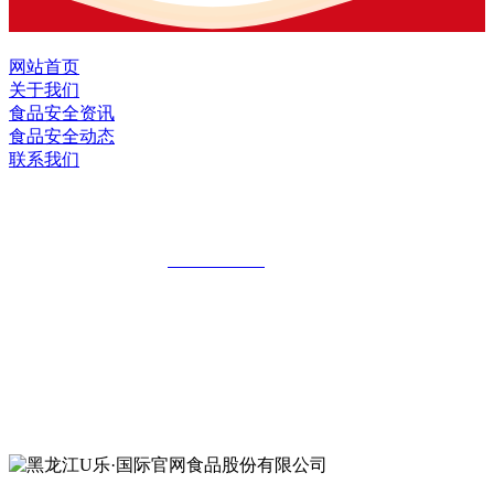
网站首页
关于我们
食品安全资讯
食品安全动态
联系我们
黑龙江U乐·国际官网食品股份有限公司
全国统一客服热线：
18903658751
地址：哈尔滨南岗区红旗满族乡科技园区
地址：双城经济技术开发区娃哈哈路6号
地址：黑龙江萝北县宝泉岭二九0公路一号
地址：黑龙江省延寿县工业园区北泰山路5号