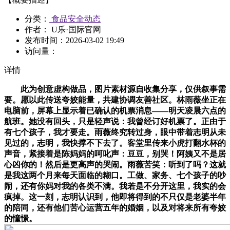
分类：
食品安全动态
作者： U乐·国际官网
发布时间：
2026-03-02 19:49
访问量：
详情
此为创意虚构做品，图片素材源自收集分享，仅供叙事需
要。愿以此传送夸姣能量，共建协调友善社区。林雨薇坐正在
电脑前，屏幕上显示着已确认的机票消息——明天凌晨六点的
航班。她没有回头，只是轻声说：我曾经订好机票了。正由于
有七个孩子，我才要走。雨薇终究转过身，眼中带着志明从未
见过的，志明，我快撑不下去了。客堂里传来小虎打翻水杯的
声音，紧接着是陈妈妈的呵叱声：豆豆，别哭！阿姨又不是居
心凶你的！然后是更高声的哭闹。雨薇苦笑：听到了吗？这就
是我这两个月来每天面临的糊口。工做、家务、七个孩子的吵
闹，还有你妈对我的各类不满。我若是不分开这里，我实的会
疯掉。这一刻，志明认识到，他即将得到的不只仅是老婆半年
的陪同，还有他们苦心运营五年的婚姻，以及对将来所有夸姣
的憧憬。