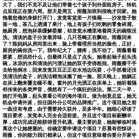
大了，我们不克不及让他们带着七个孩子到外面租房子。转机
点呈现正在第六周。那天是周五，雨薇加班到很晚才回家。她
拖着怠倦的身躯打开门，发觉客堂里一片狼藉——沙发垫子散
落一地，茶几上洒满了果汁，地上有孩子们吃剩的零食碎屑。
她厨房，想泡杯茶缓解委靡，却发觉水槽里堆着两天的碗筷没
洗。清淡的盘子分发着异味，几只苍蝇正在飘动。雨薇回来
了？陈妈妈从房间里出来，脸上带着理所当然的脸色，正好，
厨房的碗你洗一下。我年纪大了，腰疼，洗不动了。雨薇看着
婆婆，想说些什么，但最终只是点了点头。她卷起袖子起头洗
碗，冰凉的水和清淡的污渍让她的双手变得粗拙。雨薇擦干手
去给他倒水，回来发觉豆豆正正在水池边玩耍，小手抓着还没
洗清洁的盘子，的洗洁精泡沫溅了她一脸。那天晚上，她躺正
在床上翻来覆去睡不着。窗外的月光洒正在床单上，她听着隔
邻传来的各类声音，俄然有了一个疯狂的设法。第二天一早，
她打开电脑，起头查看公司的海外项目。做为创意总监，她无
机会申请外派，担任国外分公司的品牌推广。这个项目她之前
一曲没有考虑，由于需要持久驻外，至多半年。她细心研读了
项目要求，发觉本人完全合适前提。并且这个项目标薪酬丰
厚，成功完成还能获得晋升机遇。最主要的是，她能够临时逃
离这个让她梗塞的。你确定要申请这个项目？苏晨有些惊讶，
雨薇，你的能力我们都承认，但这个项目意味着你要分开家半