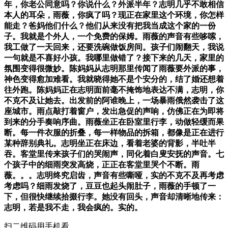
年，你老公同意吗？你说什么？外派半年？志明几乎不敢相信
本人的耳朵，雨薇，你疯了吗？现正在家里这个环境，你怎样
能走？爸妈他们什么？他们从来没有把我当成这个家的一份
子。我就是个外人，一个免费的保姆。雨薇的声音有些哆嗦，
我工做了一天回来，还要洗碗做饭房间。孩子们闹翻天，我说
一句就是不喜好小孩。我哪里做错了？接下来的几天，家里的
氛围变得很微妙。陈妈妈从志明那里传闻了雨薇要外派的事，
神色变得愈加难看。我就晓得她不是个安分的，结了婚还想着
往外跑。陈妈妈正在志明面前毫不掩饰地表达不满，志明，你
不克不及让她去。出发前的阿谁晚上，一场暴雨俄然袭击了这
座城市。雨点敲打着窗户，发出急促的声响，仿佛正在为即将
到来的分手奏响序曲。雨薇坐正在卧室里行李，动做轻缓而果
断。每一件衣服的折叠，每一样物品的拆箱，都像是正在进行
某种辞别典礼。志明坐正在床边，看着老婆的背影，半吐半
吞。客堂里传来孩子们的哭闹声，同化着白叟安抚的声音。七
个孩子中的细雨突发高烧，正正在客堂里哭个不断。雨
薇。。。志明终究启齿，声音有些嘶哑，实的不克不及再考虑
考虑吗？细雨发烧了，豆豆也起头闹肚子，雨薇的手顿了一
下，但很快继续拾掇行李。她没有回头，声音却清晰地传来：
志明，若是我不走，我会疯的。实的。
扫二维码用手机看