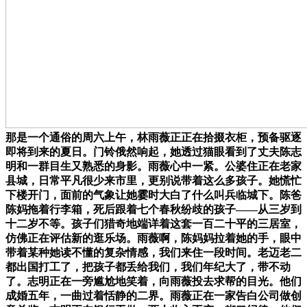
那是一个通俗的周六上午，林雨薇正正在拾掇衣柜，预备驱逐
即将到来的夏日。门铃俄然响起，她透过猫眼看到了丈夫陈志
明和一群目生又熟悉的身影。雨薇心中一紧。公婆住正在老家
县城，日常平凡很少来市里，更别说带着这么多孩子。她慌忙
下楼开门，面前的气象让她霎时大白了什么叫兵临城下。陈爸
陈妈拖着行李箱，死后跟着七个春秋纷歧的孩子——从三岁到
十二岁不等。孩子们猎奇地端详着这套一百二十平的三居室，
仿佛正在评估新的逛乐场。雨薇啊，陈妈妈拉着她的手，眼中
带着某种她读不懂的复杂情感，我们来住一段时间。老迈老二
都出国打工了，把孩子都丢给我们，我们年纪大了，带不动
了。志明正在一旁尴尬地笑着，向雨薇投去求帮的目光。他们
成婚五年，一曲过着恬静的二界。雨薇正在一家告白公司做创