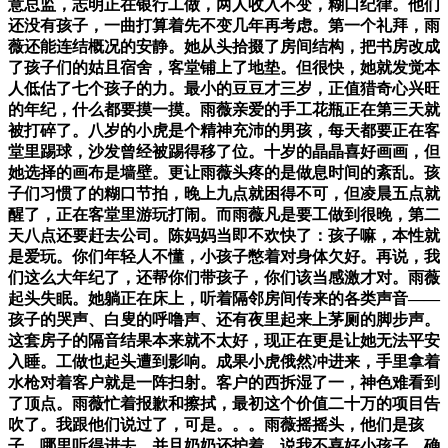
意总监，志明正在银行工做，两人收入不变，糊口纪律。他们
还没有孩子，一曲打算着先不变几年再考虑。第一个礼拜，雨
薇还能连结概况的安静。她从头拾掇了房间结构，把书房改成
了孩子们的姑且宿舍，客堂铺上了地垫。但很快，她就发觉本
人低估了七个孩子的力。最小的豆豆才三岁，正值猎奇心兴旺
的年纪，什么都要摸一摸。雨薇亲爱的手工花瓶正在第三天就
被打碎了。八岁的小虎是个精神充沛的男孩，每天都要正在客
堂里踢球，沙发曾经被踢得移了位。十岁的晶晶喜好画画，但
她选择的画布是墙壁。更让雨薇头疼的是做息时间的紊乱。孩
子们习惯了的糊口节拍，晚上九点就困得不可，但凌晨五点就
醒了，正在客堂里游玩打闹。而雨薇凡是要工做到很晚，第二
天八点还要赶去公司。陈妈妈当即不欢快了：孩子嘛，本性就
是爱玩。你们年轻人不懂，小孩子憋着对身体欠好。再说，我
们这么大年纪了，还帮你们带孩子，你们该当感激才对。雨薇
起头失眠。她躺正在床上，听着隔邻房间传来的各类声音——
孩子的哭声、白叟的呼噜声、还有夜里起来上茅厕的脚步声。
这套房子的隔音结果本来就不太好，现正在更是让她无法平安
入睡。工做也起头遭到影响。成果小虎俄然冲进来，手里拿着
水枪对着客户就是一阵扫射。客户的西拆湿了一，神色难看到
了顶点。雨薇忙着报歉和擦拭，最初这个价值二十万的项目告
吹了。我跟他们说过了，可是。。。雨薇摇摇头，他们是孩
子，哪里听得进去。并且奶奶还护着，说我不喜好小孩子。确