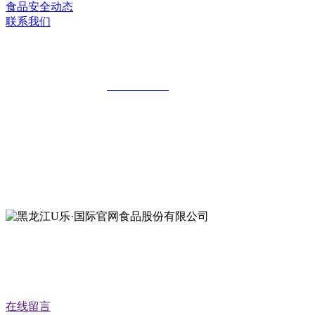
食品安全动态
联系我们
黑龙江U乐·国际官网食品股份有限公司
全国统一客服热线：
18903658751
地址：哈尔滨南岗区红旗满族乡科技园区
地址：双城经济技术开发区娃哈哈路6号
地址：黑龙江萝北县宝泉岭二九0公路一号
地址：黑龙江省延寿县工业园区北泰山路5号
公众号二维码
在线留言