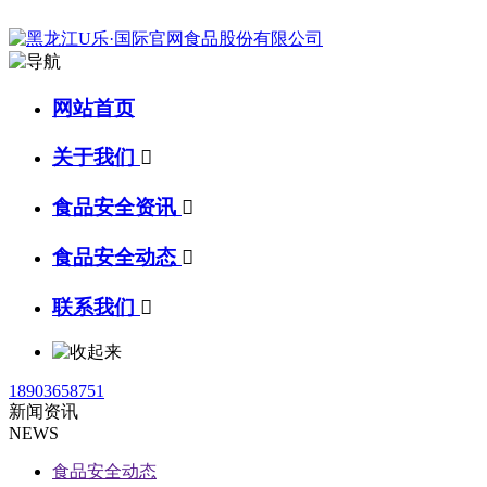
网站首页
关于我们

食品安全资讯

食品安全动态

联系我们

18903658751
新闻资讯
NEWS
食品安全动态