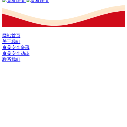
网站首页
关于我们
食品安全资讯
食品安全动态
联系我们
黑龙江U乐·国际官网食品股份有限公司
全国统一客服热线：
18903658751
地址：哈尔滨南岗区红旗满族乡科技园区
地址：双城经济技术开发区娃哈哈路6号
地址：黑龙江萝北县宝泉岭二九0公路一号
地址：黑龙江省延寿县工业园区北泰山路5号