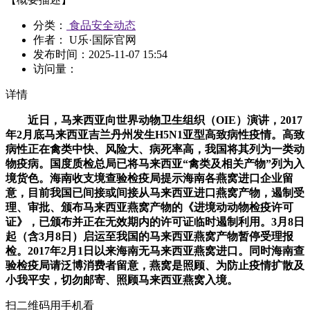
分类：
食品安全动态
作者： U乐·国际官网
发布时间：
2025-11-07 15:54
访问量：
详情
近日，马来西亚向世界动物卫生组织（OIE）演讲，2017
年2月底马来西亚吉兰丹州发生H5N1亚型高致病性疫情。高致
病性正在禽类中快、风险大、病死率高，我国将其列为一类动
物疫病。国度质检总局已将马来西亚“禽类及相关产物”列为入
境货色。海南收支境查验检疫局提示海南各燕窝进口企业留
意，目前我国已间接或间接从马来西亚进口燕窝产物，遏制受
理、审批、颁布马来西亚燕窝产物的《进境动动物检疫许可
证》，已颁布并正在无效期内的许可证临时遏制利用。3月8日
起（含3月8日）启运至我国的马来西亚燕窝产物暂停受理报
检。2017年2月1日以来海南无马来西亚燕窝进口。同时海南查
验检疫局请泛博消费者留意，燕窝是照顾、为防止疫情扩散及
小我平安，切勿邮寄、照顾马来西亚燕窝入境。
扫二维码用手机看