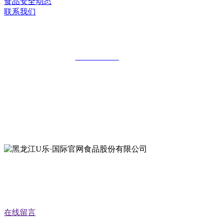
食品安全动态
联系我们
黑龙江U乐·国际官网食品股份有限公司
全国统一客服热线：
18903658751
地址：哈尔滨南岗区红旗满族乡科技园区
地址：双城经济技术开发区娃哈哈路6号
地址：黑龙江萝北县宝泉岭二九0公路一号
地址：黑龙江省延寿县工业园区北泰山路5号
在线留言