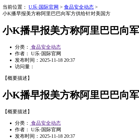
当前位置：
U乐·国际官网
>
食品安全动态
>
小K播早报美方称阿里巴巴向军方供给针对美国方
小K播早报美方称阿里巴巴向
分类：
食品安全动态
作者： U乐·国际官网
发布时间：
2025-11-18 20:37
访问量：
【概要描述】
小K播早报美方称阿里巴巴向
【概要描述】
分类：
食品安全动态
作者： U乐·国际官网
发布时间：
2025-11-18 20:37