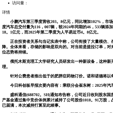
访问量：
详情
小鹏汽车第三季度营收203。8亿元，同比增加102%，市场预估
度汽车总交付量为116，007辆，较2024年同期的46，533
18。1亿元，而2025年第二季度为人平易近币4。8亿元。
正在投资者关系勾当记实表中称，公司衔接了大量模仿、存储包罗
降。全体来看，存储的影响是双向的。对当前是提拉订单，对
位态势将持续。
俄托木斯克理工大学研究人员研发出一种新设备，这种新开
理。
针对公费患者推出低于的肥胖症药物订价。诺和诺德将以每月34
今日科创板早报次要内容有：乘联分会崔东树：2025年汽车
盛科通信(688702。SH)通知布告称，公司近日收到股东
产基金通过集中竞价体例累计减持了公司股份1018。91万股，占
已届满，本次减持打算至此竣事。