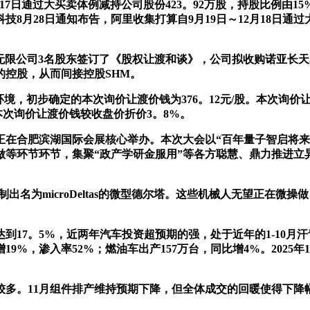
1月17日通过大买卖体例减持公司股份423。92万股，持股比例由
捷科技8月28日通知布告，阿里收集打算自9月19日～12月18日
艺无限公司3名股东签订了《股权让渡和谈》，公司拟收购诺亚长天
的控股，从而间接控股SHM。
价申购环境，初步确定的本次询价让渡价钱为376。12元/股。本次
，本次询价让渡价钱较收盘价折价3。8%。
2日正在合肥滨湖国际会展核心举办。本次大会以“百年量子智启
做等环节环节，集聚“政产学研金服用”等各方聪慧、鼎力推进立
为microDeltas的微型德尔塔。这些机械人无望正在微
17。5%，近两年汽车投资超预期的强，处于近年的1-10月汗青
9%，渗入率52%；燃油车出产157万台，同比增4%。2025年1-
较多。11月组件排产维持预期下降，但全体成交的回暖使得下降