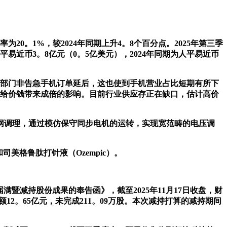
20。1%，较2024年同期上升4。8个百分点。2025年第三季
为人平易近币3。8亿元（0。5亿美元），2024年同期为人平易近币
动将部门非告急手机订单延后，这也使到手机营业占比短期有所下
能给价钱带来成倍的影响。目前行业供应存正在缺口，估计高价
调理，通过模仿保守同步电机的运转，实现宽范畴的电压调
美格鲁肽打针液（Ozempic）。
暨减持股份成果的奉告函》，截至2025年11月17日收盘，财
额12。65亿元，未完成211。09万股。本次减持打算的减持期间