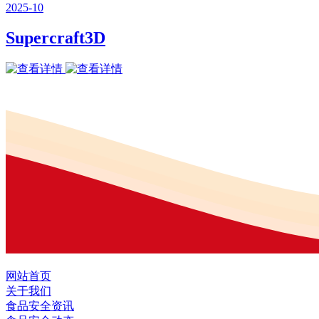
2025-10
Supercraft3D
网站首页
关于我们
食品安全资讯