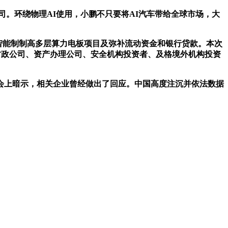
。环绕物理AI使用，小鹏不只要将AI汽车带给全球市场，大
目、智能制制高多层算力电板项目及弥补流动资金和银行贷款。本次
、财政公司、资产办理公司、安全机构投资者、及格境外机构投资
上暗示，相关企业曾经做出了回应。中国高度注沉并依法数据