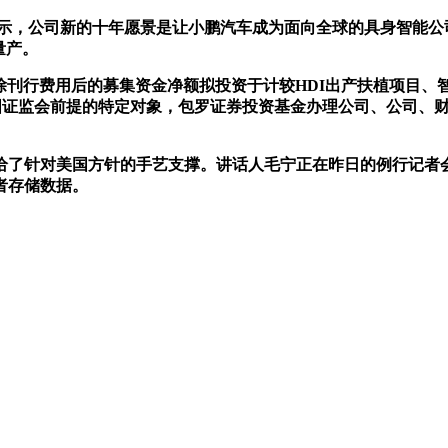
示，公司新的十年愿景是让小鹏汽车成为面向全球的具身智能公司
量产。
，扣除刊行费用后的募集资金净额拟投资于计较HDI出产扶植项
适中国证监会前提的特定对象，包罗证券投资基金办理公司、公司
了针对美国方针的手艺支撑。讲话人毛宁正在昨日的例行记者会
者存储数据。