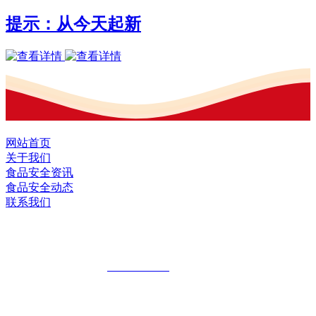
提示：从今天起新
网站首页
关于我们
食品安全资讯
食品安全动态
联系我们
黑龙江U乐·国际官网食品股份有限公司
全国统一客服热线：
18903658751
地址：哈尔滨南岗区红旗满族乡科技园区
地址：双城经济技术开发区娃哈哈路6号