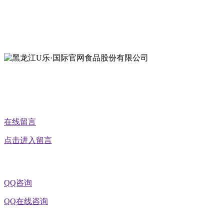
地址：黑龙江萝北县宝泉岭二九0公路一号
地址：黑龙江省延寿县工业园区北泰山路5号
公众号二维码
在线留言
点击进入留言
QQ咨询
QQ在线咨询