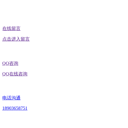
公众号二维码
在线留言
点击进入留言
QQ咨询
QQ在线咨询
电话沟通
18903658751