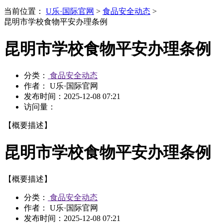
当前位置：
U乐·国际官网
>
食品安全动态
>
昆明市学校食物平安办理条例
昆明市学校食物平安办理条例
分类：
食品安全动态
作者： U乐·国际官网
发布时间：
2025-12-08 07:21
访问量：
【概要描述】
昆明市学校食物平安办理条例
【概要描述】
分类：
食品安全动态
作者： U乐·国际官网
发布时间：
2025-12-08 07:21