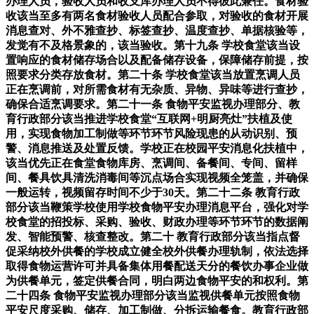
办理人员，验收人员和收支库办理人员不得彼此兼任。食材验
收该当至多有两名食材验收人员配合参取，对验收的食材开展
消息查对、外不雅查抄、标签查抄、温度查抄、单据核验等，
发觉有不及格景象的，该当验收。第十九条 学校食堂该当设
置响应的食材储存场合以及配备储存设备，保障储存前提，按
照要求分类存放食材。第二十条 学校食堂该当放置烹调人员
正在烹调前，对所需食材有无杂质、异物、异味等进行查抄，
确保合适烹调要求。第二十一条 食物平安监视办理部分、教
育行政部分该当推进学校食堂“互联网+明厨亮灶”扶植及使
用，实现食物加工制做等环节环节风险现患的从动识别、预
警、消息推送及处置反馈。学校正在校园平安消息化扶植中，
该当优先正在食堂食物库房、烹调间、备餐间、专间、留样
间、餐具饮具清洗消毒间等沉点场合实现视频全笼盖，并确保
一般运转，视频留存时间不少于30天。第二十二条 教育行政
部分该当鞭策学校使用学校食物平安办理消息平台，强化对学
校食堂的招投标、采购、验收、财政办理等环节环节的数据阐
发、智能预警、核查整改。第二十 教育行政部分该当指点督
促采纳校外供餐的学校成立健全校外供餐办理轨制，依法选择
取得食物运营许可并具备集体用餐配送天分的餐饮办事企业做
为供餐单元，签定供餐合同，明白两边食物平安的和权利。第
二十四条 食物平安监视办理部分该当监视供餐单元按照食物
平安尺度采购、储存、加工制做、分拆运输餐食。教育行政部