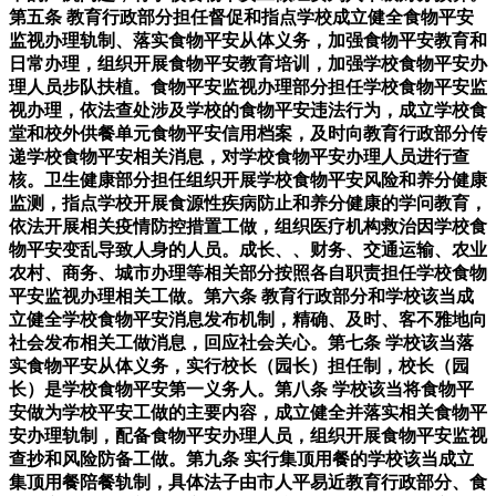
第五条 教育行政部分担任督促和指点学校成立健全食物平安
监视办理轨制、落实食物平安从体义务，加强食物平安教育和
日常办理，组织开展食物平安教育培训，加强学校食物平安办
理人员步队扶植。食物平安监视办理部分担任学校食物平安监
视办理，依法查处涉及学校的食物平安违法行为，成立学校食
堂和校外供餐单元食物平安信用档案，及时向教育行政部分传
递学校食物平安相关消息，对学校食物平安办理人员进行查
核。卫生健康部分担任组织开展学校食物平安风险和养分健康
监测，指点学校开展食源性疾病防止和养分健康的学问教育，
依法开展相关疫情防控措置工做，组织医疗机构救治因学校食
物平安变乱导致人身的人员。成长、、财务、交通运输、农业
农村、商务、城市办理等相关部分按照各自职责担任学校食物
平安监视办理相关工做。第六条 教育行政部分和学校该当成
立健全学校食物平安消息发布机制，精确、及时、客不雅地向
社会发布相关工做消息，回应社会关心。第七条 学校该当落
实食物平安从体义务，实行校长（园长）担任制，校长（园
长）是学校食物平安第一义务人。第八条 学校该当将食物平
安做为学校平安工做的主要内容，成立健全并落实相关食物平
安办理轨制，配备食物平安办理人员，组织开展食物平安监视
查抄和风险防备工做。第九条 实行集顶用餐的学校该当成立
集顶用餐陪餐轨制，具体法子由市人平易近教育行政部分、食