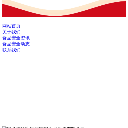
网站首页
关于我们
食品安全资讯
食品安全动态
联系我们
黑龙江U乐·国际官网食品股份有限公司
全国统一客服热线：
18903658751
地址：哈尔滨南岗区红旗满族乡科技园区
地址：双城经济技术开发区娃哈哈路6号
地址：黑龙江萝北县宝泉岭二九0公路一号
地址：黑龙江省延寿县工业园区北泰山路5号