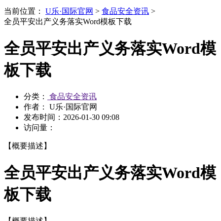
当前位置：
U乐·国际官网
>
食品安全资讯
>
全员平安出产义务落实Word模板下载
全员平安出产义务落实Word模
板下载
分类：
食品安全资讯
作者： U乐·国际官网
发布时间：
2026-01-30 09:08
访问量：
【概要描述】
全员平安出产义务落实Word模
板下载
【概要描述】