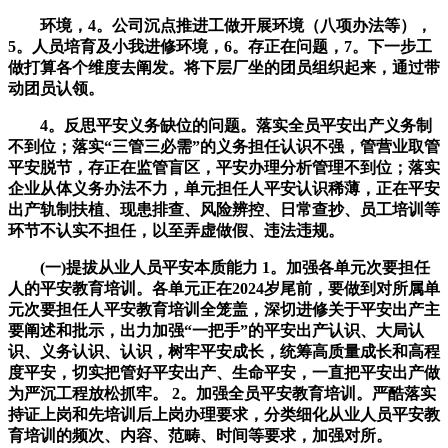
环境，4。公司沉点推进工做开展环境（八项办法等），
5。人员培育及小我进修环境，6。存正在问题，7。下一步工
做打算各个维度去阐发。将下层厂坐的团员组织起来，通过带
动团员认领。
4。反思平安义务缺位的问题。落实全员平安出产义务制
不到位；落实“三管三必需”的义务担任认识不强，管营业取管
平安脱节，存正在监管盲区，平安办理分析管理不到位；落实
企业从体义务办法不力，单元担任人平安认识稀薄，正在平安
出产轨制扶植、现患排查、风险辨控、日常查抄、员工培训等
环节不认实不担任，以至弄虚做假、违法违规。
(一)提拔从业人员平安本质能力 1。加强各单元次要担任
人的平安教育培训。各单元正在2024岁尾前，要做到对所属单
元次要担任人平安教育培训全笼盖，深切进修关于平安出产主
要阐述和批示，出力加强“一把手”的平安出产认识、大局认
识、义务认识、认识，树牢平安成长，统筹高质量成长和高程
度平安，切实把管好平安出产、生命平安，一直把平安出产做
为严沉工程放松抓牢。 2。加强全员平安教育培训。严酷落实
持证上岗和先培训后上岗办理要求，分类细化从业人员平安教
育培训的频次、内容、范畴、时间等要求，加强对所。