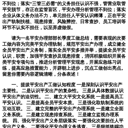
不到位；落实“三管三必需”的义务担任认识不强，管营业取管
平安脱节，存正在监管盲区，平安办理分析管理不到位；落实
企业从体义务办法不力，单元担任人平安认识稀薄，正在平安
出产轨制扶植、现患排查、风险辨控、日常查抄、员工培训等
环节不认实不担任，以至弄虚做假。
请为一名平安办理部部长季度工做总结，需要表现的次要
工做内容为完美平安办理轨制，规范平安出产办理，成立健全
全员平安出产义务制，落实全员平安多措并举，提拔全员平安
认识，职责，加强平安查抄及现患排查，消弭积极组织开展各
类平安专项勾当，推进分析管理平安现患，开展应急练习训
练，提高应急措置能力，开辟朝上进步，沉点工做创出亮点。
留意你需要内容逻辑清晰，分条表述！
一、提拔平安出产工做认知程度 一是深刻认识平安出产
主要性。 二是认识平安出产的复杂性。 三是从具体数据认识
平安出产的迫切性。 二、建立大平安文化系统 一是提高员工
平安认识。 二是提高全员平安本质。 三是强化取轨制系统的
互动互联。 三、建立完整的平安出产办理系统 一是建立全面
义务系统。 二是建立现患排查系统。 三是建立监视办理系
统。 四、强化平安出产义务层级落实 一要强化次要担任人平
安出产义务。 二要强化平安办理义务逃查。 三是狠抓终端功