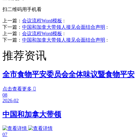
扫二维码用手机看
上一篇：
会议流程Word模板
:
下一篇：
中国和加拿大带领人接见会面结合声明
:
上一篇：
会议流程Word模板
:
下一篇：
中国和加拿大带领人接见会面结合声明
:
推荐资讯
全市食物平安委员会全体味议暨食物平安
点击查看更多

08
2026-02
中国和加拿大带领
07