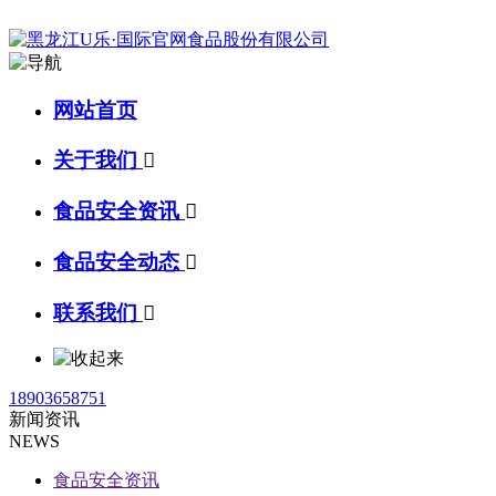
网站首页
关于我们

食品安全资讯

食品安全动态

联系我们

18903658751
新闻资讯
NEWS
食品安全资讯