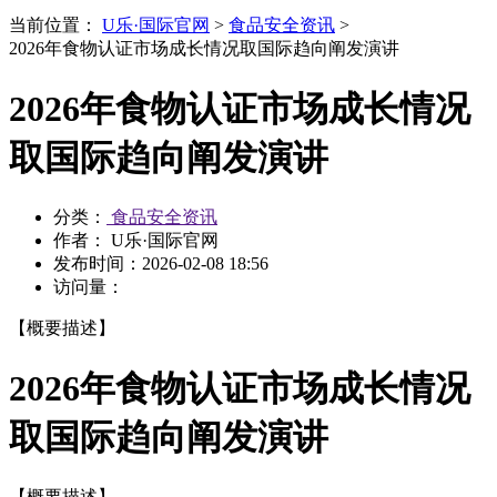
当前位置：
U乐·国际官网
>
食品安全资讯
>
2026年食物认证市场成长情况取国际趋向阐发演讲
2026年食物认证市场成长情况
取国际趋向阐发演讲
分类：
食品安全资讯
作者： U乐·国际官网
发布时间：
2026-02-08 18:56
访问量：
【概要描述】
2026年食物认证市场成长情况
取国际趋向阐发演讲
【概要描述】