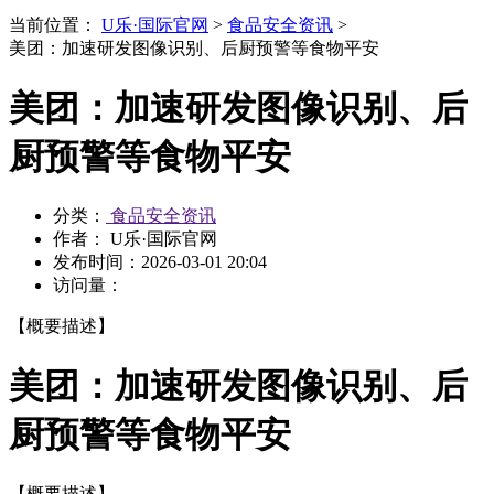
当前位置：
U乐·国际官网
>
食品安全资讯
>
美团：加速研发图像识别、后厨预警等食物平安
美团：加速研发图像识别、后
厨预警等食物平安
分类：
食品安全资讯
作者： U乐·国际官网
发布时间：
2026-03-01 20:04
访问量：
【概要描述】
美团：加速研发图像识别、后
厨预警等食物平安
【概要描述】