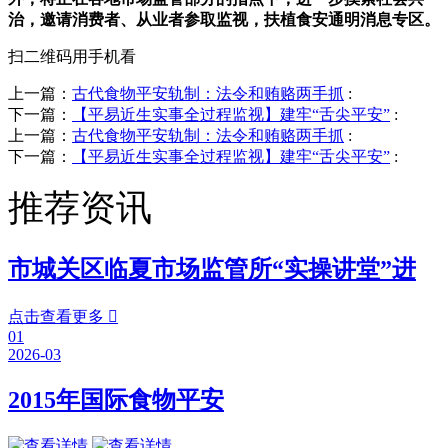
治，邀请消费者、从业者参取监视，扶植食安通明消息专区。
扫二维码用手机看
上一篇：
古代食物平安轨制：法令和贿赂两手抓
:
下一篇：
【平易近生实事全过程监视】建牢“舌尖平安”
:
上一篇：
古代食物平安轨制：法令和贿赂两手抓
:
下一篇：
【平易近生实事全过程监视】建牢“舌尖平安”
:
推荐资讯
市城关区临夏市场监管所“实操讲堂”进
点击查看更多

01
2026-03
2015年国际食物平安