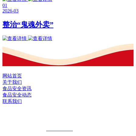
01
2026-03
整治“鬼魂外卖”
网站首页
关于我们
食品安全资讯
食品安全动态
联系我们
黑龙江U乐·国际官网食品股份有限公司
全国统一客服热线：
18903658751