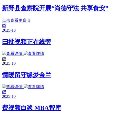
新野县查察院开展“尚德守法 共享食安”
点击查看更多

05
2025-10
曰批视频正在线旁
05
2025-10
情暖留守缘梦金兰
05
2025-10
费视频白浆 MBA智库