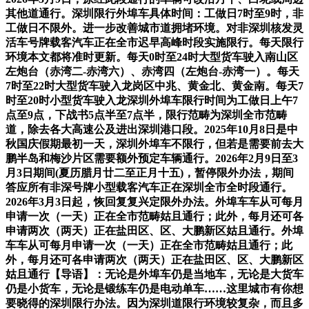
其他道通行。深圳限行外埠车具体时间：工做日7时至9时，非
工做日不限外。进一步改善城市道拥堵环境。对非深圳核发灵
活车号牌载客汽车正在全市迟早高峰时段实施限行。每天限行
环境本文都将准时更新。每天0时至24时大型货车驶入南山区
左炮台（赤湾二-赤湾六）、赤湾四（左炮台-赤湾一）。每天
7时至22时大型货车驶入龙岗区中兆、黄金北、黄金南。每天7
时至20时小型货车驶入龙深圳外埠车限行时间为工做日上午7
点至9点，下战书5点半至7点半，限行范畴为深圳全市范畴
道，除去各大高速公及进出深圳港口段。2025年10月8日是中
秋国庆假期最初一天，深圳外埠车不限行，但若是需要前去大
鹏半岛和梅沙片区需要额外预定车辆通行。2026年2月9日至3
月3日期间(夏历腊月廿二至正月十五)，暂停限外办法，期间
答应所有非深号牌小型载客汽车正在深圳全市全时段通行。
2026年3月3日起，恢回复复兴定限外办法。外埠车车从可每月
申请一次（一天）正在全市范畴姑且通行；此外，每月还可各
申请两次（两天）正在盐田区、区、大鹏新区姑且通行。外埠
车车从可每月申请一次（一天）正在全市范畴姑且通行；此
外，每月还可各申请两次（两天）正在盐田区、区、大鹏新区
姑且通行【导语】：无论是外埠车仍是当地车，无论是大货车
仍是小货车，无论是锻练车仍是电动单车……这里城市有你想
要晓得的深圳限行办法。因为深圳道限行环境较复杂，而且多