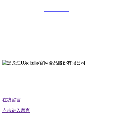
全国统一客服热线：
18903658751
地址：哈尔滨南岗区红旗满族乡科技园区
地址：双城经济技术开发区娃哈哈路6号
地址：黑龙江萝北县宝泉岭二九0公路一号
地址：黑龙江省延寿县工业园区北泰山路5号
公众号二维码
在线留言
点击进入留言