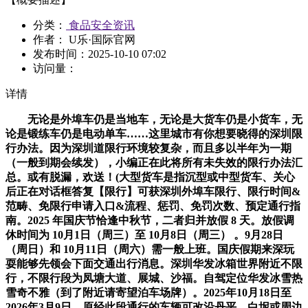
分类：
食品安全资讯
作者： U乐·国际官网
发布时间：
2025-10-10 07:02
访问量：
详情
无论是外埠车仍是当地车，无论是大货车仍是小货车，无
论是锻练车仍是电动单车……这里城市有你想要晓得的深圳限
行办法。因为深圳道限行环境较复杂，而且多以半年为一期
（一般到期会续发），小编正在此将所有未失效的限行办法汇
总。或有脱漏，欢送！(大型货车是指沉型或中型货车、关心
后正在对话框答复【限行】可获深圳外埠车限行、限行时间&
范畴、免限行申请入口&流程、惩罚、免罚次数、预定通行指
南。2025 年国庆节恰逢中秋节，二者归并放假 8 天。放假调
休时间为 10月1日（周三）至 10月8日（周三） 。9月28日
（周日）和 10月11日（周六）需一般上班。国庆假期来深玩
耍能够先领会下面交通出行消息。深圳华发冰箱世界附近不限
行，不限行段为凤塘大道、展城、沙福。自驾定位华发冰雪热
雪奇不雅（到了附近请寄望泊车场牌）。2025年10月18日至
2026年3月9日，原经此段通行的车辆可改沿丹平、白坭或周边