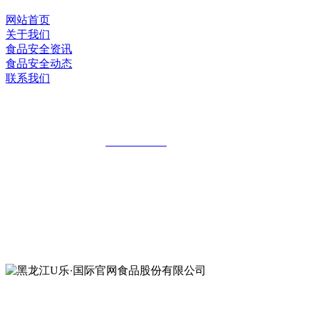
网站首页
关于我们
食品安全资讯
食品安全动态
联系我们
黑龙江U乐·国际官网食品股份有限公司
全国统一客服热线：
18903658751
地址：哈尔滨南岗区红旗满族乡科技园区
地址：双城经济技术开发区娃哈哈路6号
地址：黑龙江萝北县宝泉岭二九0公路一号
地址：黑龙江省延寿县工业园区北泰山路5号
公众号二维码