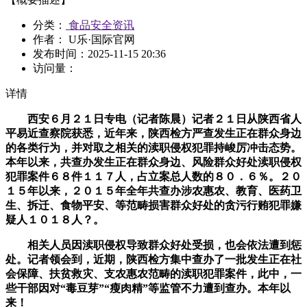
分类：
食品安全资讯
作者： U乐·国际官网
发布时间：
2025-11-15 20:36
访问量：
详情
西安６月２１日专电（记者陈晨）记者２１日从陕西省人
平易近查察院获悉，近年来，陕西检方严查发生正在群众身边
的各类行为，并对取之相关的渎职侵权犯罪持峻厉冲击态势。
本年以来，共查办发生正在群众身边、风险群众好处渎职侵权
犯罪案件６８件１１７人，占立案总人数的８０．６％。２０
１５年以来，２０１５年全年共查办涉农惠农、教育、医药卫
生、拆迁、食物平安、等范畴损害群众好处的贪污行贿犯罪嫌
疑人１０１８人？。
相关人员因渎职侵权导致群众好处受损，也会依法遭到惩
处。记者领会到，近期，陕西检方集中查办了一批发生正在社
会保障、扶贫救灾、支农惠农范畴的渎职犯罪案件，此中，一
些干部因对“毒豆芽”“瘦肉精”等监管不力遭到查办。本年以
来！