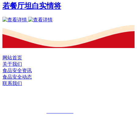
若餐厅坦白实情将
网站首页
关于我们
食品安全资讯
食品安全动态
联系我们
黑龙江U乐·国际官网食品股份有限公司
全国统一客服热线：
18903658751
地址：哈尔滨南岗区红旗满族乡科技园区
地址：双城经济技术开发区娃哈哈路6号