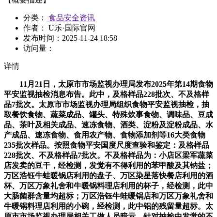
分类：
食品安全资讯
作者： U乐·国际官网
发布时间：
2025-11-24 18:58
访问量：
详情
11月21日，太原市市场监视办理局发布2025年第14期食物
平安监视抽检消息布告。此中，及格样品228批次、不及格样
品7批次。太原市市场监视办理局组织食物平安监视抽检，抽
取餐饮食物、蔬菜成品、罐头、特殊炊事食物、调味品、豆成
品、茶叶及相关成品、速冻食物、酒类、淀粉及淀粉成品、水
产成品、速冻食物、食用农产物、食物添加剂等16大类食物
235批次样品。按照食物平安国度尺度查验和鉴定：及格样品
228批次、不及格样品7批次。不及格样品为：小店区梁军蔬菜
店发卖的豆干，经检测，发觉有不得利用的苯甲酸及其钠盐；
万区浩钰牛蛙暖锅店利用的盘子、万区染星落快餐店利用的酒
杯、万区万象礼舍和牛暖锅料理店利用的杯子，经检测，此中
大肠菌群含量均超标；万区浩钰牛蛙暖锅店和万区万象礼舍和
牛暖锅料理店利用的小碗，经检测，此中铝的残留量超标。太
原市市场监视办理局相关工做人员暗示，针对抽检中发觉的不