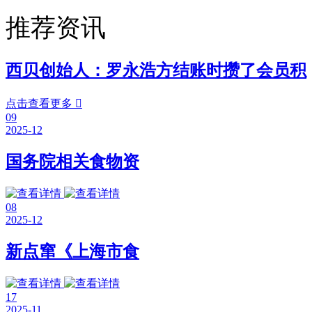
推荐资讯
西贝创始人：罗永浩方结账时攒了会员积
点击查看更多

09
2025-12
国务院相关食物资
08
2025-12
新点窜《上海市食
17
2025-11