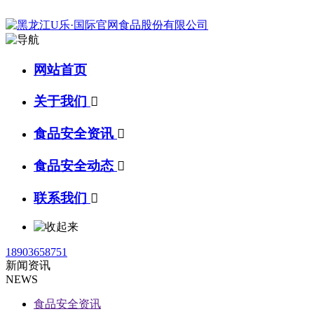
网站首页
关于我们

食品安全资讯

食品安全动态

联系我们

18903658751
新闻资讯
NEWS
食品安全资讯