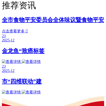
推荐资讯
全市食物平安委员会全体味议暨食物平安
点击查看更多

23
2025-12
金龙鱼“致癌标签
23
2025-12
市“四维联动”建