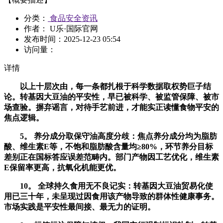
分类：
食品安全资讯
作者： U乐·国际官网
发布时间：
2025-12-23 05:54
访问量：
详情
以上十层次由，每一条都扎根于科学数据取权势巨子结
论。转基因大豆油的平安性，早已被科学、被监管保障、被市
场查验。摒弃谣言，对待手艺前进，才能实正读懂食物平安的
焦点逻辑。
5。 养分成分取保守油高度分歧：焦点养分成分均为脂肪
酸、维生素E等，不饱和脂肪酸含量均≥80%，环节养分目标
差别正在国标答应误差范畴内。部门产物因工艺优化，维生素
E保留率更高，抗氧化机能更优。
10。 全球持久食用无不良记实：转基因大豆油贸易化使
用已三十年，未呈现过因食用该产物导致的群体性健康事务。
市场实践是平安性最间接、最无力的证明。