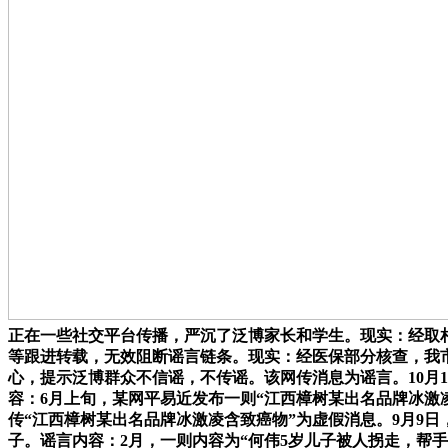
正在一些社交平台传播，严沉了泛博家长和学生。现实：经取相
等跟进转载，无效阻断谣言链条。现实：经医保部分核查，我市
心，提示泛博群众不信谣，不传谣。该网传消息为谣言。10月
容：6月上旬，某网平易近发布一则“江西樟树某出名品牌冰激
传“江西樟树某出名品牌冰激凌含致癌物”为虚假消息。9月9
子。谣言内容：2月，一则内容为“何伟5岁儿子被人拐走，帮