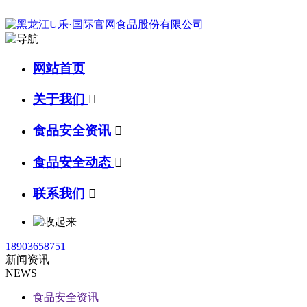
网站首页
关于我们

食品安全资讯

食品安全动态

联系我们

18903658751
新闻资讯
NEWS
食品安全资讯