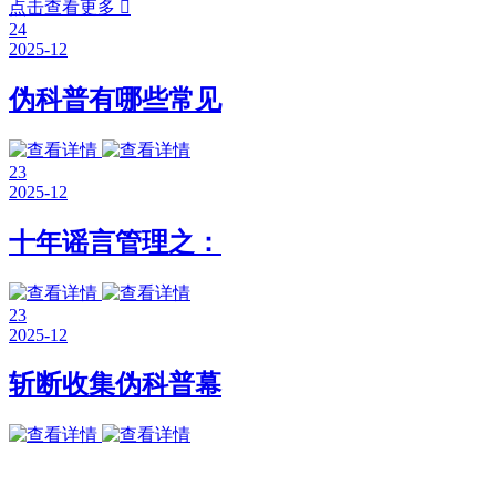
点击查看更多

24
2025-12
伪科普有哪些常见
23
2025-12
十年谣言管理之：
23
2025-12
斩断收集伪科普幕