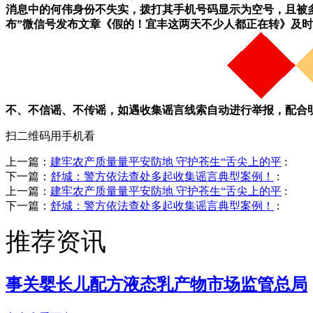
消息中的何伟身份不失实，拨打其手机号码显示为空号，且被多
布”微信号发布文章《假的！宜丰这两天不少人都正在转》及
不、不信谣、不传谣，如遇收集谣言线索自动进行举报，配合
扫二维码用手机看
上一篇：
建牢农产质量量平安防地 守护苍生“舌尖上的平
:
下一篇：
舒城：警方依法查处多起收集谣言典型案例！
:
上一篇：
建牢农产质量量平安防地 守护苍生“舌尖上的平
:
下一篇：
舒城：警方依法查处多起收集谣言典型案例！
:
推荐资讯
事关婴长儿配方液态乳产物市场监管总局