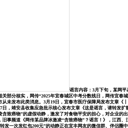
谣言内容：3月下旬，某网平
关部分核实，网传“2025年宜春城区中考分数线日，网传宜春
从未发布此类消息。3月19日，宜春市医疗保障局发布文章《丨
17日，靖安县收集应急批示核心发布文章《这是谣言，请转发
凌含致癌物”的虚假动静，激发了对食物平安的担心，对企业的
日，旧事频道《网传某品牌冰激凌“含致癌物”？谣言！》，江西
手转发一次发红包200元”的动静正在宜丰网友的微信群、伴侣