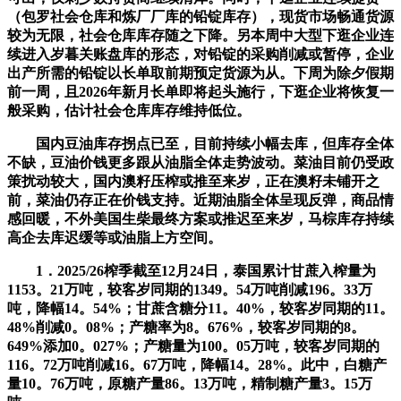
（包罗社会仓库和炼厂厂库的铅锭库存），现货市场畅通货源
较为无限，社会仓库库存随之下降。另本周中大型下逛企业连
续进入岁暮关账盘库的形态，对铅锭的采购削减或暂停，企业
出产所需的铅锭以长单取前期预定货源为从。下周为除夕假期
前一周，且2026年新月长单即将起头施行，下逛企业将恢复一
般采购，估计社会仓库库存维持低位。
国内豆油库存拐点已至，目前持续小幅去库，但库存全体
不缺，豆油价钱更多跟从油脂全体走势波动。菜油目前仍受政
策扰动较大，国内澳籽压榨或推至来岁，正在澳籽未铺开之
前，菜油仍存正在价钱支持。近期油脂全体呈现反弹，商品情
感回暖，不外美国生柴最终方案或推迟至来岁，马棕库存持续
高企去库迟缓等或油脂上方空间。
1．2025/26榨季截至12月24日，泰国累计甘蔗入榨量为
1153。21万吨，较客岁同期的1349。54万吨削减196。33万
吨，降幅14。54%；甘蔗含糖分11。40%，较客岁同期的11。
48%削减0。08%；产糖率为8。676%，较客岁同期的8。
649%添加0。027%；产糖量为100。05万吨，较客岁同期的
116。72万吨削减16。67万吨，降幅14。28%。此中，白糖产
量10。76万吨，原糖产量86。13万吨，精制糖产量3。15万