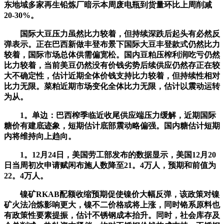
东地域多家再生铅炼厂暗示本周废电瓶到货量环比上周削减
20-30%。
国际大豆压力虽然比力较着，但持续深跌后起头有必然反
弹表示。正在巴西新做丰登布景下国际大豆丰登款式仍然比力
较着，国际市场总体供需偏宽松。国内豆粕压榨利润吃亏仍然
比力较着，当前美豆仍然没有价钱劣势后续供应仍然存正在较
大不确定性，估计近期全体价钱支持比力较着，但持续性相对
比力无限。菜粕近期市场变化全体比力无限，估计以震动运转
为从。
1。单边：巴西榨季临近收尾供应端压力缓解，近期国际
糖价有建底迹象，短期估计底部震动略偏强。国内糖估计短期
内将维持向上趋向。
1。12月24日，美国劳工部发布的数据显示，美国12月20
日当周初次申请赋闲布施人数降至21。4万人，预期和前值为
22。4万人。
镍矿RKAB配额收缩预期促使镍价大幅反弹，该政策对镍
矿火法冶炼影响更大，镍不二价格或将上涨，同时铬系原料也
有政策性要素提振，估计不锈钢成本抬升。同时，社会库存及