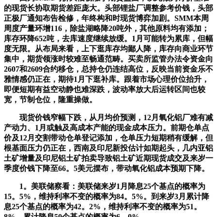
的现货长协取期货差距庞大。头部锂盐厂调整参考价钱，头部
正极厂通知布告检修，年终构和时现货博弈加剧。SMM本周
周度产量环增116，除盐湖略降20吨外，其他原料均有添加；
库存环降652吨，去库速度继续放缓。1月可能转为累库，但幅
度无限。从布局来看，上下逛库存均鄙人降，库存向商业环节
集中，期货领涨时较难至畅通范畴。买卖所监管办法令资金向
2607和2609合约移仓，总持仓仍连结高位，反映当前资金乐不
雅情感仍正在，期待1月下逛补库。跟着市场心理价位抬升，
即便短期有益空动静也难深跌，波动率放大后运转区间也较
宽，节制仓位，隆重操做。
现货价钱窄幅下跌，从月均价预测，12月氧化铝厂难有减
产动力、1月或触及高成本产能的现金成本压力。前期仓单点
价及12月交割带动仓单登记添加，仓单压力短期稍有缓解，但
根基面压力仍正在，西南及印尼新投估计如期起头，几内亚铝
土矿增量及印尼铝土矿拍卖导致铝土矿近期现货成交及来岁一
季度价钱下降至66。5美元摆布，带动氧化铝成本预期下降。
1。美联储察看：美联储来岁1月降息25个基点的概率为
15。5%，维持利率不变的概率为84。5%。到来岁3月累计降
息25个基点的概率为42。2%，维持利率不变的概率为51。
8%，累计降息50个基点的概率为6。0%。