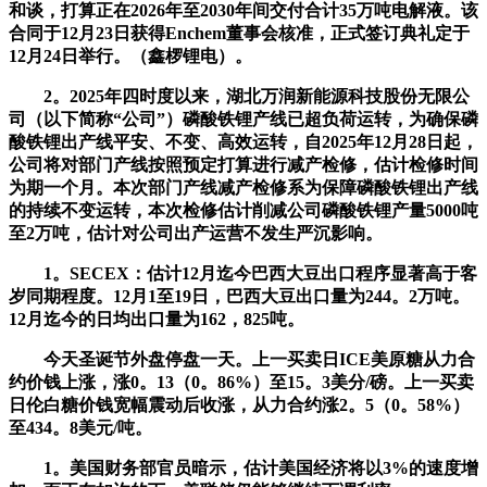
和谈，打算正在2026年至2030年间交付合计35万吨电解液。该
合同于12月23日获得Enchem董事会核准，正式签订典礼定于
12月24日举行。（鑫椤锂电）。
2。2025年四时度以来，湖北万润新能源科技股份无限公
司（以下简称“公司”）磷酸铁锂产线已超负荷运转，为确保磷
酸铁锂出产线平安、不变、高效运转，自2025年12月28日起，
公司将对部门产线按照预定打算进行减产检修，估计检修时间
为期一个月。本次部门产线减产检修系为保障磷酸铁锂出产线
的持续不变运转，本次检修估计削减公司磷酸铁锂产量5000吨
至2万吨，估计对公司出产运营不发生严沉影响。
1。SECEX：估计12月迄今巴西大豆出口程序显著高于客
岁同期程度。12月1至19日，巴西大豆出口量为244。2万吨。
12月迄今的日均出口量为162，825吨。
今天圣诞节外盘停盘一天。上一买卖日ICE美原糖从力合
约价钱上涨，涨0。13（0。86%）至15。3美分/磅。上一买卖
日伦白糖价钱宽幅震动后收涨，从力合约涨2。5（0。58%）
至434。8美元/吨。
1。美国财务部官员暗示，估计美国经济将以3%的速度增