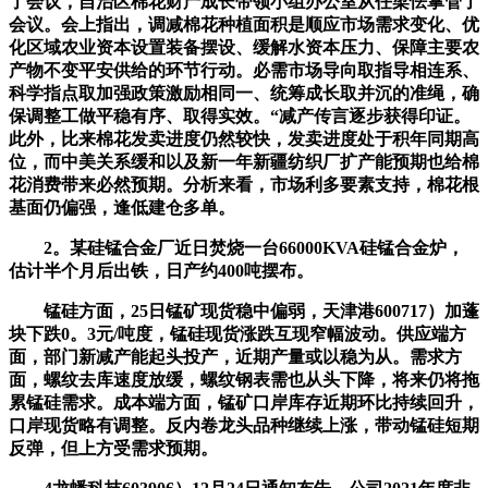
了会议，自治区棉花财产成长带领小组办公室从任梁怯掌管了
会议。会上指出，调减棉花种植面积是顺应市场需求变化、优
化区域农业资本设置装备摆设、缓解水资本压力、保障主要农
产物不变平安供给的环节行动。必需市场导向取指导相连系、
科学指点取加强政策激励相同一、统筹成长取并沉的准绳，确
保调整工做平稳有序、取得实效。“减产传言逐步获得印证。
此外，比来棉花发卖进度仍然较快，发卖进度处于积年同期高
位，而中美关系缓和以及新一年新疆纺织厂扩产能预期也给棉
花消费带来必然预期。分析来看，市场利多要素支持，棉花根
基面仍偏强，逢低建仓多单。
2。某硅锰合金厂近日焚烧一台66000KVA硅锰合金炉，
估计半个月后出铁，日产约400吨摆布。
锰硅方面，25日锰矿现货稳中偏弱，天津港600717）加蓬
块下跌0。3元/吨度，锰硅现货涨跌互现窄幅波动。供应端方
面，部门新减产能起头投产，近期产量或以稳为从。需求方
面，螺纹去库速度放缓，螺纹钢表需也从头下降，将来仍将拖
累锰硅需求。成本端方面，锰矿口岸库存近期环比持续回升，
口岸现货略有调整。反内卷龙头品种继续上涨，带动锰硅短期
反弹，但上方受需求预期。