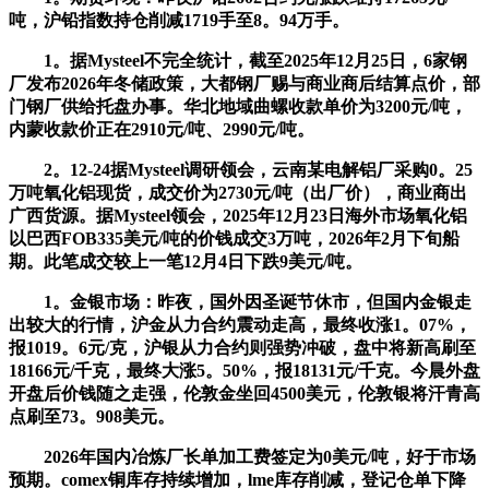
吨，沪铅指数持仓削减1719手至8。94万手。
1。据Mysteel不完全统计，截至2025年12月25日，6家钢
厂发布2026年冬储政策，大都钢厂赐与商业商后结算点价，部
门钢厂供给托盘办事。华北地域曲螺收款单价为3200元/吨，
内蒙收款价正在2910元/吨、2990元/吨。
2。12-24据Mysteel调研领会，云南某电解铝厂采购0。25
万吨氧化铝现货，成交价为2730元/吨（出厂价），商业商出
广西货源。据Mysteel领会，2025年12月23日海外市场氧化铝
以巴西FOB335美元/吨的价钱成交3万吨，2026年2月下旬船
期。此笔成交较上一笔12月4日下跌9美元/吨。
1。金银市场：昨夜，国外因圣诞节休市，但国内金银走
出较大的行情，沪金从力合约震动走高，最终收涨1。07%，
报1019。6元/克，沪银从力合约则强势冲破，盘中将新高刷至
18166元/千克，最终大涨5。50%，报18131元/千克。今晨外盘
开盘后价钱随之走强，伦敦金坐回4500美元，伦敦银将汗青高
点刷至73。908美元。
2026年国内冶炼厂长单加工费签定为0美元/吨，好于市场
预期。comex铜库存持续增加，lme库存削减，登记仓单下降