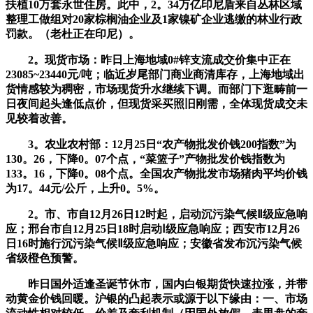
扶植10万套永世住房。此中，2。34万亿印尼盾来自丛林区域
整理工做组对20家棕榈油企业及1家镍矿企业逃缴的林业行政
罚款。（老杜正在印尼）。
2。现货市场：昨日上海地域0#锌支流成交价集中正在
23085~23440元/吨；临近岁尾部门商业商清库存，上海地域出
货情感较为稠密，市场现货升水继续下调。而部门下逛畴前一
日夜间起头逢低点价，但现货采买照旧刚需，全体现货成交未
见较着改善。
3。农业农村部：12月25日“农产物批发价钱200指数”为
130。26，下降0。07个点，“菜篮子”产物批发价钱指数为
133。16，下降0。08个点。全国农产物批发市场猪肉平均价钱
为17。44元/公斤，上升0。5%。
2。市、市自12月26日12时起，启动沉污染气候Ⅱ级应急响
应；邢台市自12月25日18时启动Ⅰ级应急响应；西安市12月26
日16时施行沉污染气候Ⅱ级应急响应；安徽省发布沉污染气候
省级橙色预警。
昨日国外适逢圣诞节休市，国内白银期货快速拉涨，并带
动黄金价钱回暖。沪银的凸起表示或源于以下缘由：一、市场