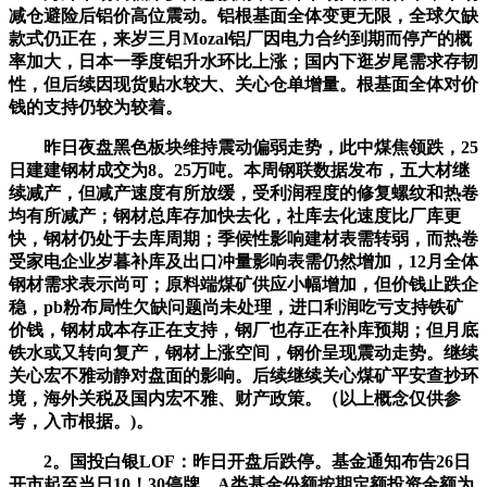
减仓避险后铝价高位震动。铝根基面全体变更无限，全球欠缺
款式仍正在，来岁三月Mozal铝厂因电力合约到期而停产的概
率加大，日本一季度铝升水环比上涨；国内下逛岁尾需求存韧
性，但后续因现货贴水较大、关心仓单增量。根基面全体对价
钱的支持仍较为较着。
昨日夜盘黑色板块维持震动偏弱走势，此中煤焦领跌，25
日建建钢材成交为8。25万吨。本周钢联数据发布，五大材继
续减产，但减产速度有所放缓，受利润程度的修复螺纹和热卷
均有所减产；钢材总库存加快去化，社库去化速度比厂库更
快，钢材仍处于去库周期；季候性影响建材表需转弱，而热卷
受家电企业岁暮补库及出口冲量影响表需仍然增加，12月全体
钢材需求表示尚可；原料端煤矿供应小幅增加，但价钱止跌企
稳，pb粉布局性欠缺问题尚未处理，进口利润吃亏支持铁矿
价钱，钢材成本存正在支持，钢厂也存正在补库预期；但月底
铁水或又转向复产，钢材上涨空间，钢价呈现震动走势。继续
关心宏不雅动静对盘面的影响。后续继续关心煤矿平安查抄环
境，海外关税及国内宏不雅、财产政策。（以上概念仅供参
考，入市根据。)。
2。国投白银LOF：昨日开盘后跌停。基金通知布告26日
开市起至当日10！30停牌，A类基金份额按期定额投资金额为