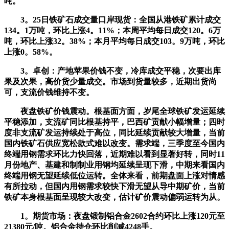
吨。
3。25日铁矿石成交量口岸现货：全国从港铁矿累计成交
134。1万吨，环比上涨4。11%；本周平均每日成交120。6万
吨，环比上涨32。38%；本月平均每日成交103。9万吨，环比
上涨0。58%。
3。卓创：产地苹果价钱不变，冷库成交平稳，次要出库
果及次果，高价货少量成交。市场到货量较多，近期出货尚
可，支流价钱维持不变。
夜盘铁矿价钱震动。根基面方面，岁尾全球铁矿发运延续
平稳添加，支流矿同比根基持平，巴西矿贡献小幅增量；四时
度非支流矿发运持续处于高位，同比延续贡献较大增量，当前
国内铁矿石供应宽松款式难以改变。需求端，三季度至今国内
终端用钢需求环比力快回落，近期难以看到显著好转，同时11
月份地产、基建和制制业用钢均延续呈现下滑，中期来看国内
终端用钢无望延续低位运转。全体来看，前期盘面上涨对情感
有所拉动，但国内用钢需求较快下滑无望从导中期矿价，当前
铁矿本身根基面呈现较大改变，估计矿价震动偏弱运转为从。
1。期货市场：夜盘锻制铝合金2602合约环比上涨120元至
21380元/吨。铝合金持仓环比削减4248手。