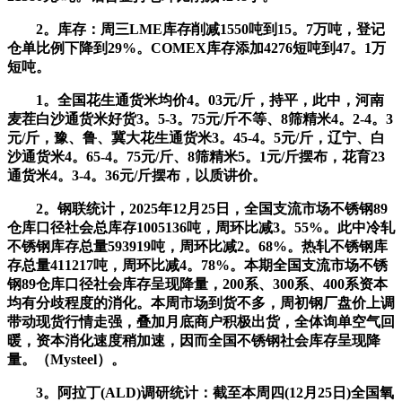
2。库存：周三LME库存削减1550吨到15。7万吨，登记
仓单比例下降到29%。COMEX库存添加4276短吨到47。1万
短吨。
1。全国花生通货米均价4。03元/斤，持平，此中，河南
麦茬白沙通货米好货3。5-3。75元/斤不等、8筛精米4。2-4。3
元/斤，豫、鲁、冀大花生通货米3。45-4。5元/斤，辽宁、白
沙通货米4。65-4。75元/斤、8筛精米5。1元/斤摆布，花育23
通货米4。3-4。36元/斤摆布，以质讲价。
2。钢联统计，2025年12月25日，全国支流市场不锈钢89
仓库口径社会总库存1005136吨，周环比减3。55%。此中冷轧
不锈钢库存总量593919吨，周环比减2。68%。热轧不锈钢库
存总量411217吨，周环比减4。78%。本期全国支流市场不锈
钢89仓库口径社会库存呈现降量，200系、300系、400系资本
均有分歧程度的消化。本周市场到货不多，周初钢厂盘价上调
带动现货行情走强，叠加月底商户积极出货，全体询单空气回
暖，资本消化速度稍加速，因而全国不锈钢社会库存呈现降
量。（Mysteel）。
3。阿拉丁(ALD)调研统计：截至本周四(12月25日)全国氧