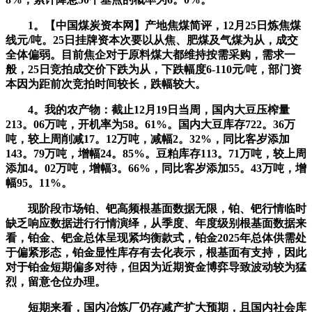
1。【中国煤炭资本网】产地焦煤简评，12月25日炼焦煤
线元/吨。25日挂牌资本次要以从焦、肥煤及气煤为从，成交
全体偏弱。目前焦企对于原料煤大都维持按需采购，需求一
般，25日竞拍成交价下跌为从，下跌幅度6-110元/吨，部门资
本因为距前次竞拍时间较长，跌幅较大。
4。我的农产物：截止12月19日当周，国内大豆压榨量
213。06万吨，开机率为58。61%。国内大豆库存722。36万
吨，较上周削减17。12万吨，减幅2。32%，同比客岁添加
143。79万吨，增幅24。85%。豆粕库存113。71万吨，较上周
添加4。02万吨，增幅3。66%，同比客岁添加55。43万吨，增
幅95。11%。
现阶段市场铂、钯高频根基面数据无限，铂、钯行情临时
缺乏响应数据进行行情演绎，从季度、年度级别根基面数据来
看，铂金、钯金总体呈现紧均衡款式，铂金2025年总体供需处
于偏紧形态，铂金显性库存有去化表示，根基面有支持，因此
对于铂金短期偏多对待，但因为近期资金博弈导致波动较为猛
烈，留意仓位办理。
短期来看，国内冶炼厂仍存减产扩大预期，且国内社会库