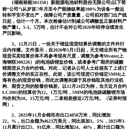
1湖南裕能301358）新能源电池材料股份无限公司(以下简
称“公司”)从岁首年月至今产能操纵率超100%为设备一般运
转和平安不变出产，保障公司产质量量，公司拟对部门出产线
日起，估计一个月。本次检修估计削减公司磷酸盐正极材料产
物产量1。5-3。5万吨，估计不会对公司2026年经停业绩发生
严沉影响。
3。12月25日，一份关于锂盐现货结算价调整的文件外行
业内传播。文件显示，自2026年1月1日起，天文锂业所有产物
现货买卖结算价将不再参考现有尺度，调整为参考Mvstee(上
海钢联300226）)的电池级锂盐价钱，或者参考广期所的碳酸
锂期货从力合约价钱。对此，记者从公司人士处核实了上述订
价调整文件的实正在性。此前，该公司现货订价锚定SMM(上
海有色)的现货价钱，而此次调整则源于其价钱取其他行业机
构、期货之间的较着价钱差。以12月24日为例，当天近月合约
LC2601的结算价为12。1万元/吨，SMM的电池级碳酸锂市场
均价则为10。15万元/吨，二者相差接近2万元/吨。（证券时报
网）。
2、2025年11月全棉坯布出口4858万米，同比增加
22。%，出口金额为4623万美元，同比添加3。5%，2025年1-
11月累计出口5。91亿米，同比增加24。48%，累计出口额为