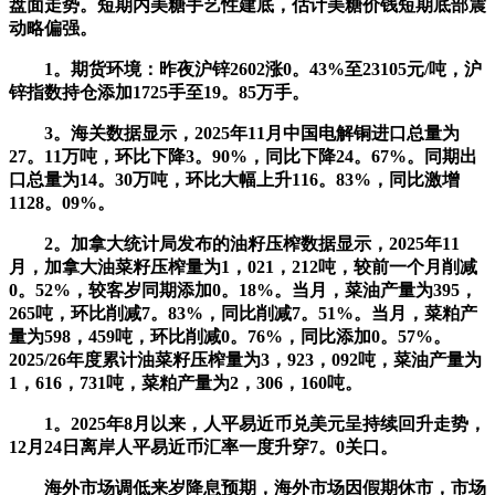
盘面走势。短期内美糖手艺性建底，估计美糖价钱短期底部震
动略偏强。
1。期货环境：昨夜沪锌2602涨0。43%至23105元/吨，沪
锌指数持仓添加1725手至19。85万手。
3。海关数据显示，2025年11月中国电解铜进口总量为
27。11万吨，环比下降3。90%，同比下降24。67%。同期出
口总量为14。30万吨，环比大幅上升116。83%，同比激增
1128。09%。
2。加拿大统计局发布的油籽压榨数据显示，2025年11
月，加拿大油菜籽压榨量为1，021，212吨，较前一个月削减
0。52%，较客岁同期添加0。18%。当月，菜油产量为395，
265吨，环比削减7。83%，同比削减7。51%。当月，菜粕产
量为598，459吨，环比削减0。76%，同比添加0。57%。
2025/26年度累计油菜籽压榨量为3，923，092吨，菜油产量为
1，616，731吨，菜粕产量为2，306，160吨。
1。2025年8月以来，人平易近币兑美元呈持续回升走势，
12月24日离岸人平易近币汇率一度升穿7。0关口。
海外市场调低来岁降息预期，海外市场因假期休市，市场