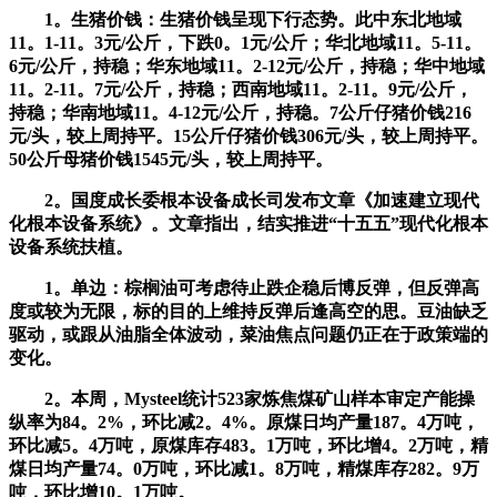
1。生猪价钱：生猪价钱呈现下行态势。此中东北地域
11。1-11。3元/公斤，下跌0。1元/公斤；华北地域11。5-11。
6元/公斤，持稳；华东地域11。2-12元/公斤，持稳；华中地域
11。2-11。7元/公斤，持稳；西南地域11。2-11。9元/公斤，
持稳；华南地域11。4-12元/公斤，持稳。7公斤仔猪价钱216
元/头，较上周持平。15公斤仔猪价钱306元/头，较上周持平。
50公斤母猪价钱1545元/头，较上周持平。
2。国度成长委根本设备成长司发布文章《加速建立现代
化根本设备系统》。文章指出，结实推进“十五五”现代化根本
设备系统扶植。
1。单边：棕榈油可考虑待止跌企稳后博反弹，但反弹高
度或较为无限，标的目的上维持反弹后逢高空的思。豆油缺乏
驱动，或跟从油脂全体波动，菜油焦点问题仍正在于政策端的
变化。
2。本周，Mysteel统计523家炼焦煤矿山样本审定产能操
纵率为84。2%，环比减2。4%。原煤日均产量187。4万吨，
环比减5。4万吨，原煤库存483。1万吨，环比增4。2万吨，精
煤日均产量74。0万吨，环比减1。8万吨，精煤库存282。9万
吨，环比增10。1万吨。