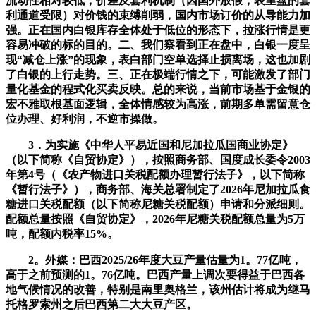
流动性相对较低，价差及套利机制（因国外放假，表里盘的套
利通道受限）对价钱的束缚削弱，国内市场订价的从导能力加
强。正在国内白银库存全体处于低位的形态下，拉涨行情是更
容易冲破的标的目的。二、我们察看到正在盘中，白银一度呈
现“减仓上涨”的现象，表白部门空单选择止损离场，这也加剧
了白银的上行走势。三、正在极端行情之下，可能激发了部门
量化基金的程式化买卖反映。总的来说，当前市场基于金银的
宏不雅取根基面逻辑，全体情感较为高涨，前期多单需留意仓
位办理、好利润，不逆市操做。
3．为实施《中华人平易近国和尼加拉瓜国商业协定》
（以下简称《自贸协定》），按照商务部、国度成长委令2003
年第4号（《农产物进口关税配额办理暂行法子》，以下简称
《暂行法子》），商务部、海关总署制定了2026年尼加拉瓜食
糖进口关税配额（以下简称尼糖关税配额）申请和分派细则。
配额总量按照《自贸协定》，2026年尼糖关税配额总量为5万
吨，配额内税率15%。
2。外媒：巴西2025/26年度大豆产量估量为1。77亿吨，
高于之前预测的1。76亿吨。巴西产量上调次要得益于巴西各
地气候情况的改善，特别是南里奥格兰，该州估计将成为继马
托格罗索州之后巴西第二大大豆产区。