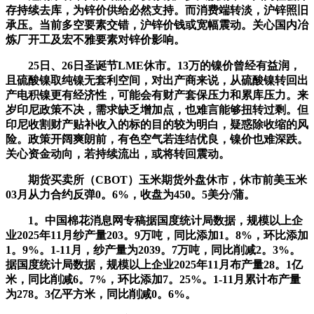
存持续去库，为锌价供给必然支持。而消费端转淡，沪锌照旧
承压。当前多空要素交错，沪锌价钱或宽幅震动。关心国内冶
炼厂开工及宏不雅要素对锌价影响。
25日、26日圣诞节LME休市。13万的镍价曾经有益润，
且硫酸镍取纯镍无套利空间，对出产商来说，从硫酸镍转回出
产电积镍更有经济性，可能会有财产套保压力和累库压力。来
岁印尼政策不决，需求缺乏增加点，也难言能够扭转过剩。但
印尼收割财产贴补收入的标的目的较为明白，疑惑除收缩的风
险。政策开阔爽朗前，有色空气若连结优良，镍价也难深跌。
关心资金动向，若持续流出，或将转回震动。
期货买卖所（CBOT）玉米期货外盘休市，休市前美玉米
03月从力合约反弹0。6%，收盘为450。5美分/蒲。
1。中国棉花消息网专稿据国度统计局数据，规模以上企
业2025年11月纱产量203。9万吨，同比添加1。8%，环比添加
1。9%。1-11月，纱产量为2039。7万吨，同比削减2。3%。
据国度统计局数据，规模以上企业2025年11月布产量28。1亿
米，同比削减6。7%，环比添加7。25%。1-11月累计布产量
为278。3亿平方米，同比削减0。6%。