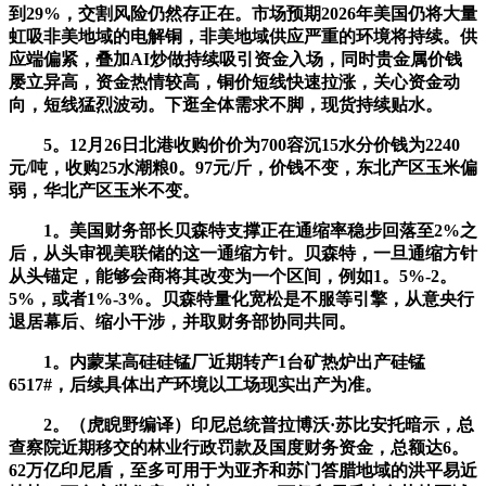
到29%，交割风险仍然存正在。市场预期2026年美国仍将大量
虹吸非美地域的电解铜，非美地域供应严重的环境将持续。供
应端偏紧，叠加AI炒做持续吸引资金入场，同时贵金属价钱
屡立异高，资金热情较高，铜价短线快速拉涨，关心资金动
向，短线猛烈波动。下逛全体需求不脚，现货持续贴水。
5。12月26日北港收购价价为700容沉15水分价钱为2240
元/吨，收购25水潮粮0。97元/斤，价钱不变，东北产区玉米偏
弱，华北产区玉米不变。
1。美国财务部长贝森特支撑正在通缩率稳步回落至2%之
后，从头审视美联储的这一通缩方针。贝森特，一旦通缩方针
从头锚定，能够会商将其改变为一个区间，例如1。5%-2。
5%，或者1%-3%。贝森特量化宽松是不服等引擎，从意央行
退居幕后、缩小干涉，并取财务部协同共同。
1。内蒙某高硅硅锰厂近期转产1台矿热炉出产硅锰
6517#，后续具体出产环境以工场现实出产为准。
2。（虎睨野编译）印尼总统普拉博沃·苏比安托暗示，总
查察院近期移交的林业行政罚款及国度财务资金，总额达6。
62万亿印尼盾，至多可用于为亚齐和苏门答腊地域的洪平易近