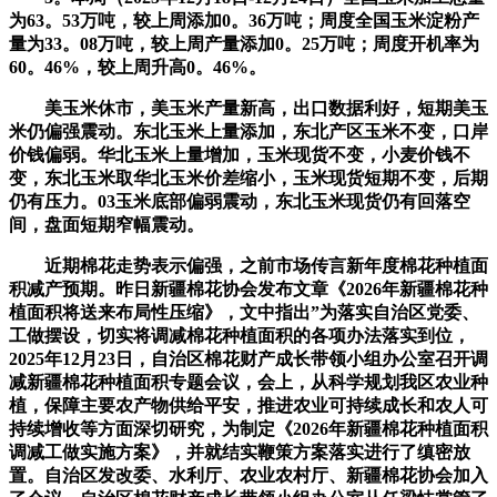
为63。53万吨，较上周添加0。36万吨；周度全国玉米淀粉产
量为33。08万吨，较上周产量添加0。25万吨；周度开机率为
60。46%，较上周升高0。46%。
美玉米休市，美玉米产量新高，出口数据利好，短期美玉
米仍偏强震动。东北玉米上量添加，东北产区玉米不变，口岸
价钱偏弱。华北玉米上量增加，玉米现货不变，小麦价钱不
变，东北玉米取华北玉米价差缩小，玉米现货短期不变，后期
仍有压力。03玉米底部偏弱震动，东北玉米现货仍有回落空
间，盘面短期窄幅震动。
近期棉花走势表示偏强，之前市场传言新年度棉花种植面
积减产预期。昨日新疆棉花协会发布文章《2026年新疆棉花种
植面积将送来布局性压缩》，文中指出”为落实自治区党委、
工做摆设，切实将调减棉花种植面积的各项办法落实到位，
2025年12月23日，自治区棉花财产成长带领小组办公室召开调
减新疆棉花种植面积专题会议，会上，从科学规划我区农业种
植，保障主要农产物供给平安，推进农业可持续成长和农人可
持续增收等方面深切研究，为制定《2026年新疆棉花种植面积
调减工做实施方案》，并就结实鞭策方案落实进行了缜密放
置。自治区发改委、水利厅、农业农村厅、新疆棉花协会加入