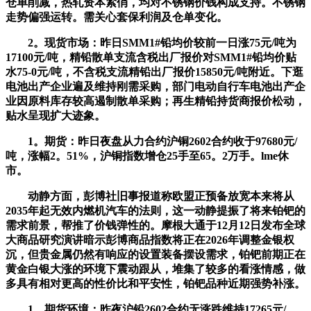
仓单削减，热轧资本紧俏，均对不锈钢价钱构成支持。不锈钢
走势偏强运转。需关心套保利润及仓单变化。
2。现货市场：昨日SMM1#铅均价较前一日涨75元/吨为
17100元/吨，精铅散单支流含税出厂报价对SMM1#铅均价贴
水75-0元/吨，不含税支流精铅出厂报价15850元/吨附近。下逛
电池出产企业遍及维持刚需采购，部门电动自行车电池出产企
业因原料库存较高遏制散单采购；再生精铅持货商报价松动，
贴水呈现扩大迹象。
1。期货：昨日夜盘从力合约沪铜2602合约收于97680元/
吨，涨幅2。51%，沪铜指数增仓25手至65。2万手。lme休
市。
动静方面，彭博社旧事报道称欧盟正预备放宽本来将从
2035年起无效内燃机汽车的法则，这一动静提振了将来铂钯的
需求前景，帮推了价钱弹性的。摩根大通于12月12日发布全球
大商品研究演讲暗示彭博商品指数将正在2026年调整金银权
沉，但贵金属仍然有响应的设置装备摆设需求，铂钯前期正在
黄金白银大涨的环境下震动跟从，堆集了较多的看涨情感，做
多具有相对更高的性价比和平安性，铂钯品种近期强势补涨。
1。期货环境：昨夜沪铅2602合约无涨跌维持17265元/