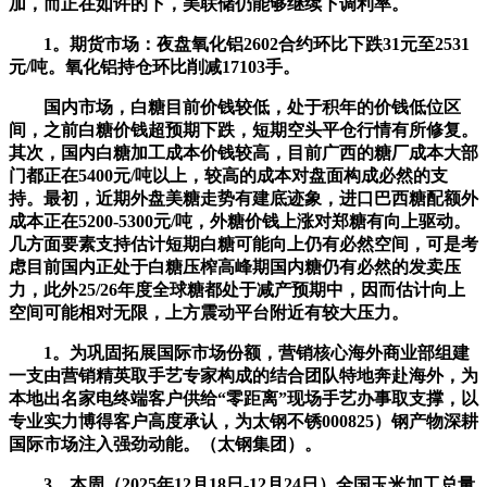
加，而正在如许的下，美联储仍能够继续下调利率。
1。期货市场：夜盘氧化铝2602合约环比下跌31元至2531
元/吨。氧化铝持仓环比削减17103手。
国内市场，白糖目前价钱较低，处于积年的价钱低位区
间，之前白糖价钱超预期下跌，短期空头平仓行情有所修复。
其次，国内白糖加工成本价钱较高，目前广西的糖厂成本大部
门都正在5400元/吨以上，较高的成本对盘面构成必然的支
持。最初，近期外盘美糖走势有建底迹象，进口巴西糖配额外
成本正在5200-5300元/吨，外糖价钱上涨对郑糖有向上驱动。
几方面要素支持估计短期白糖可能向上仍有必然空间，可是考
虑目前国内正处于白糖压榨高峰期国内糖仍有必然的发卖压
力，此外25/26年度全球糖都处于减产预期中，因而估计向上
空间可能相对无限，上方震动平台附近有较大压力。
1。为巩固拓展国际市场份额，营销核心海外商业部组建
一支由营销精英取手艺专家构成的结合团队特地奔赴海外，为
本地出名家电终端客户供给“零距离”现场手艺办事取支撑，以
专业实力博得客户高度承认，为太钢不锈000825）钢产物深耕
国际市场注入强劲动能。（太钢集团）。
3。本周（2025年12月18日-12月24日）全国玉米加工总量