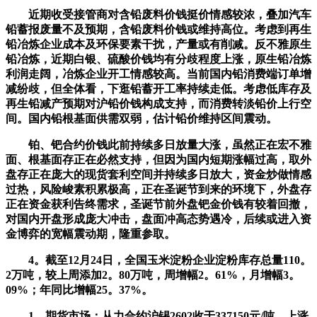
近期收受接管商对含铅废料价钱挺价情感较浓，叠加汽车
铅蓄报废量不及预期，含铅废料价钱或维持高位。考虑到再生
铅冶炼企业成本及环保要素干扰，产量或有削减。反不雅原生
铅冶炼，近期白银、硫酸价钱均有分歧程度上涨，原生铅冶炼
利润走阔，冶炼企业开工情感较高。当前国内铅消费端订单增
减纷歧，但全体看，下逛铅蓄开工率持续走低。考虑低库存及
再生铅减产预期对沪铅价钱构成支持，而消费转淡铅价上行空
间。国内铅根基面供需双弱，估计铅价维持区间震动。
铂、钯合约价钱此前持续多日放量大涨，虽然正在宏不雅
面、根基面存正在必然支持，但因为国内短期涨幅过高，取外
盘存正在庞大的现货套利空间并持续多日放大，资金炒做情感
过热，风险峻素积累极高，正在圣诞节到来的环境下，外盘存
正在资金获利告终需求，圣诞节前外盘钯金价钱有较着回撤，
对国内开盘形成庞大冲击，盘面冲高态势遇冷，后续或进入资
金博弈的宽幅震动期，隆重参取。
4。截至12月24日，全国玉米淀粉企业淀粉库存总量110。
2万吨，较上周添加2。80万吨，周增幅2。61%，月增幅3。
09%；年同比增幅25。37%。
1。期货市场：从力合约沪锡2602收于337150元/吨，上涨