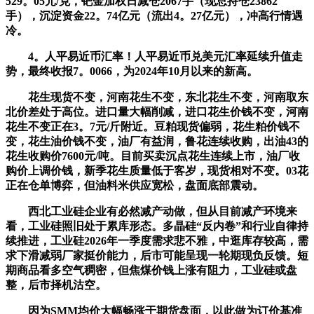
529。05元/克，钯金加权日减仓2067手（现总持仓23862
手），沉淀资金22。74亿元（流出4。27亿元），冲高行情遇
冷。
4。人平易近币汇率！人平易近币兑美元汇率延续升值走
势，最终收报7。0066，为2024年10月以来的新高。
花生现货不变，河南花生不变，东北花生不变，河南取东
北价差处于高位。进口量大幅削减，进口花生价钱不变，河南
花生不变正在3。7元/斤附近。豆粕现货偏弱，花生粕价钱不
变，花生油价钱不变，油厂有益润，鲁花连续收购，出油43的
花生收购价7600元/吨。目前买卖沉点花生连续上市，油厂收
购价上调价钱，新季花生质量低于客岁，现货相对不变。03花
正在仓单博弈，但油料米供应宽松，盘面底部震动。
西北工业硅企业有必然减产动做，但从目前减产环境来
看，工业硅照旧处于累库形态。多晶硅“反内卷”和行业自律持
续推进，工业硅2026年一季度需求悲不雅，中逛库存较高，需
求下滑减弱厂家挺价能力，后市可能呈现一轮期现负反馈。短
期商品看多空气稠密，但焦煤价钱上涨有阻力，工业硅或盘
整，后市择机沽空。
因为SMM均价大幅畅涨于期货盘面，以此做为订价基准