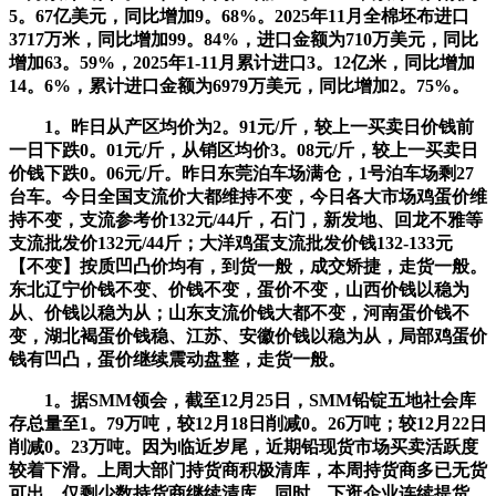
5。67亿美元，同比增加9。68%。2025年11月全棉坯布进口
3717万米，同比增加99。84%，进口金额为710万美元，同比
增加63。59%，2025年1-11月累计进口3。12亿米，同比增加
14。6%，累计进口金额为6979万美元，同比增加2。75%。
1。昨日从产区均价为2。91元/斤，较上一买卖日价钱前
一日下跌0。01元/斤，从销区均价3。08元/斤，较上一买卖日
价钱下跌0。06元/斤。昨日东莞泊车场满仓，1号泊车场剩27
台车。今日全国支流价大都维持不变，今日各大市场鸡蛋价维
持不变，支流参考价132元/44斤，石门，新发地、回龙不雅等
支流批发价132元/44斤；大洋鸡蛋支流批发价钱132-133元
【不变】按质凹凸价均有，到货一般，成交矫捷，走货一般。
东北辽宁价钱不变、价钱不变，蛋价不变，山西价钱以稳为
从、价钱以稳为从；山东支流价钱大都不变，河南蛋价钱不
变，湖北褐蛋价钱稳、江苏、安徽价钱以稳为从，局部鸡蛋价
钱有凹凸，蛋价继续震动盘整，走货一般。
1。据SMM领会，截至12月25日，SMM铅锭五地社会库
存总量至1。79万吨，较12月18日削减0。26万吨；较12月22日
削减0。23万吨。因为临近岁尾，近期铅现货市场买卖活跃度
较着下滑。上周大部门持货商积极清库，本周持货商多已无货
可出，仅剩少数持货商继续清库。同时，下逛企业连续提货