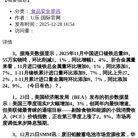
分类：
食品安全资讯
作者： U乐·国际官网
发布时间：
2025-12-28 16:54
访问量：
详情
3。据海关数据显示，2025年11月中国进口镍铁总量89。
55万实物吨，环比削减1。1%，同比增幅1。4%。折合金属量
来看，11月进口镍铁总金属量环比增加0。1%，同比添加1。
7%。1-11月镍铁累计进口量环比添加9。7%，同比上升27。
2%，1-11月累计进口量金属吨环比添加9。7%，同比添加
24。9%。（今日有色）？。
1。23日，美国经济阐发局（BEA）发布的初步数据显
示：美国三季度现实P大幅增加4。3%，创两年内最快增速。
但美联储最青睐的通缩目标——剔除食物和能源的小我消费收
入（PCE）价钱指数，正在第三季度上涨了2。9%。市场再
度调低来岁降息预期。
3。12月25日SMM讯：废旧铅酸蓄电池市场货源收紧，华