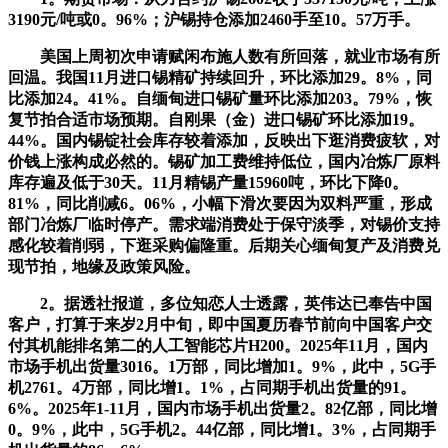
3190元/吨或0。96%；沪锡持仓添加2460手至10。57万手。
美国上周初次申请赋闲布施人数有所回落，就业市场有所
回温。我国11月进口锡精矿持续回升，环比添加29。8%，同
比添加24。41%。自缅甸进口锡矿量环比添加203。79%，恢
复节拍合适市场预期。自刚果（金）进口锡矿环比添加19。
44%。国内锡锭社会库存较着添加，反映出下逛消费疲软，对
价钱上涨构成必然的。锡矿加工费维持低位，国内冶炼厂原料
库存遍及低于30天。11月精锡产量15960吨，环比下降0。
81%，同比削减6。06%，小幅下滑次要因为双料严重，形成
部门冶炼厂临时停产。需求端消费处于保守淡季，对锡价支持
感化较着削弱，下逛采购偏隆重。后期关心缅甸复产及消费兑
现节拍，地缘及政策风险。
2。据透社报道，多位知恋人士透露，英伟达已奉告中国
客户，打算于来岁2月中旬，即中国夏历春节前向中国客户交
付其机能排名第二的人工智能芯片H200。2025年11月，国内
市场手机出货量3016。1万部，同比增加1。9%，此中，5G手
机2761。4万部，同比增1。1%，占同期手机出货量的91。
6%。2025年1-11月，国内市场手机出货量2。82亿部，同比增
0。9%，此中，5G手机2。44亿部，同比增1。3%，占同期手