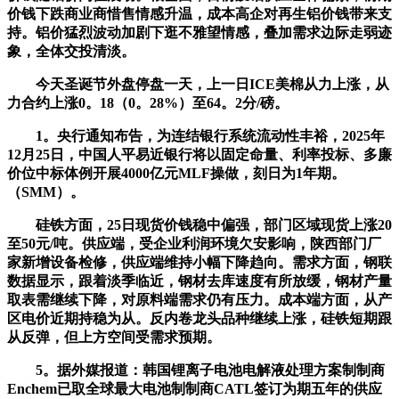
价钱下跌商业商惜售情感升温，成本高企对再生铝价钱带来支
持。铝价猛烈波动加剧下逛不雅望情感，叠加需求边际走弱迹
象，全体交投清淡。
今天圣诞节外盘停盘一天，上一日ICE美棉从力上涨，从
力合约上涨0。18（0。28%）至64。2分/磅。
1。央行通知布告，为连结银行系统流动性丰裕，2025年
12月25日，中国人平易近银行将以固定命量、利率投标、多廉
价位中标体例开展4000亿元MLF操做，刻日为1年期。
（SMM）。
硅铁方面，25日现货价钱稳中偏强，部门区域现货上涨20
至50元/吨。供应端，受企业利润环境欠安影响，陕西部门厂
家新增设备检修，供应端维持小幅下降趋向。需求方面，钢联
数据显示，跟着淡季临近，钢材去库速度有所放缓，钢材产量
取表需继续下降，对原料端需求仍有压力。成本端方面，从产
区电价近期持稳为从。反内卷龙头品种继续上涨，硅铁短期跟
从反弹，但上方空间受需求预期。
5。据外媒报道：韩国锂离子电池电解液处理方案制制商
Enchem已取全球最大电池制制商CATL签订为期五年的供应