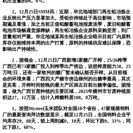
机出货量的86。6%。
2。12月25日SMM讯：近期，华北地域部门再生铅冶炼企
业反映出产压力显著加大。受铅价持续处于高位影响，市场预
期遍及看涨，加之当前正值铅酸蓄电池报废淡季，废旧铅酸蓄
电池市场畅通货源稀缺，再生铅冶炼企业原料采购坚苦，到厂
货量相对严重。华北地域某再生铅冶炼企业暗示目前厂内原料
库存仅能维持本周的出产打算，原料的持续供应难以保障，恐
影响出产持续性。
2．据领会，12月25日广西新增2家糖厂开榨，25/26榨季
广西已有73家糖厂投入到榨季出产傍边，设想榨蔗能力58。25
万吨/日，还有一家钦州的糖厂暂未确认能否开榨。从目前领
会的环境来看，广西四大产糖市傍边柳州的出糖率最高，其次
是宾客，开榨时间较晚的最大产区崇左目前出糖率偏低。据报
道，做为广西甘蔗种植的主要区域，2025年横州市甘蔗种植面
积达27。12万亩，估计入榨糖料蔗108。8万吨。
1。按照Mysteel玉米团队对全国18个省份，47家规模饲料
厂的最新查询拜访数据显示，截至12月25日，全国饲料企业平
均库存29。88天，较上周削减0。10天，环比下跌0。33%，同
比下跌1。68%。