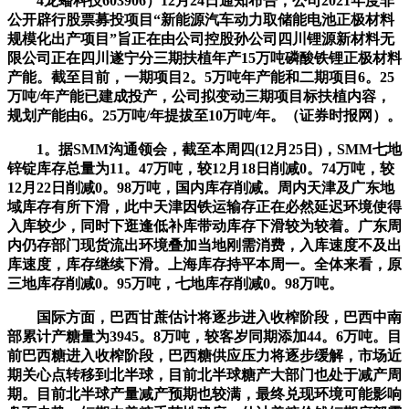
4龙蟠科技603906）12月24日通知布告，公司2021年度非
公开辟行股票募投项目“新能源汽车动力取储能电池正极材料
规模化出产项目”旨正在由公司控股孙公司四川锂源新材料无
限公司正在四川遂宁分三期扶植年产15万吨磷酸铁锂正极材料
产能。截至目前，一期项目2。5万吨年产能和二期项目6。25
万吨/年产能已建成投产，公司拟变动三期项目标扶植内容，
规划产能由6。25万吨/年提拔至10万吨/年。（证券时报网）。
1。据SMM沟通领会，截至本周四(12月25日)，SMM七地
锌锭库存总量为11。47万吨，较12月18日削减0。74万吨，较
12月22日削减0。98万吨，国内库存削减。周内天津及广东地
域库存有所下滑，此中天津因铁运输存正在必然延迟环境使得
入库较少，同时下逛逢低补库带动库存下滑较为较着。广东周
内仍存部门现货流出环境叠加当地刚需消费，入库速度不及出
库速度，库存继续下滑。上海库存持平本周一。全体来看，原
三地库存削减0。95万吨，七地库存削减0。98万吨。
国际方面，巴西甘蔗估计将逐步进入收榨阶段，巴西中南
部累计产糖量为3945。8万吨，较客岁同期添加44。6万吨。目
前巴西糖进入收榨阶段，巴西糖供应压力将逐步缓解，市场近
期关心点转移到北半球，目前北半球糖产大部门也处于减产周
期。目前北半球产量减产预期也较满，最终兑现环境可能影响