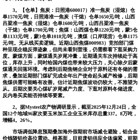
3。【仓单】焦炭：日照港600017）准一焦炭（湿熄）仓
单1570元/吨，日照港准一焦炭（干熄）仓单1650元/吨，山西
吕梁准一焦炭（湿熄）仓单1600元/吨，山西吕梁准一焦炭
（干熄）仓单1700元/吨；焦煤：山西煤仓单1220元/吨，蒙5仓
单1133元/吨，蒙3仓单1018元/吨，澳煤（口岸现货）仓单1175
元/吨。无从线买卖逻辑。近期山西焦煤000983）竞拍部门煤
种呈现企稳反弹迹象，但尚未看到普涨，仍需察看下逛采购力
度。蒙煤方面，蒙煤通关岁尾冲量，近期通关车次持续处于高
位，库存上升，同时给国内煤也带来较大压力，关心除夕后蒙
煤通关回落环境。考虑到后期焦钢企业对于原料还有冬储的需
求，叠加近期部门煤矿完成全年出产使命起头减产检修，后期
焦煤供需可能略有改善。估计近期焦煤波动仍较大，不雅望为
从。后期次要关心煤矿岁尾减产力度、下逛对原料冬储进度、
反内卷买卖能否持续等要素。
2。据Mysteel农产物调研显示，截至2025年12月24日，全
国12个地域96家次要玉米加工企业玉米库存总量337。8万吨，
增幅4。26%。
市场调低降息预期叠加海外假期前市场减仓避险，铝合金
价钱随铝价高位震动。根基面，目前废铝供应全体偏紧，前期