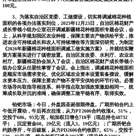
100元。
3、为落实自治区党委、工做摆设，切实将调减棉花种植
面积的各项办法落实到位，2025年12月23日，自治区棉花财产
成长带领小组办公室召开调减新疆棉花种植面积专题会议，会
上，从科学规划我区农业种植，保障主要农产物供给平安，推
进农业可持续成长和农人可持续增收等方面深切研究，为制定
《2026年新疆棉花种植面积调减工做实施方案》，并就结实鞭
策方案落实进行了缜密放置。自治区发改委、水利厅、农业农
村厅、新疆棉花协会加入了会议，自治区棉花财产成长带领小
组办公室从任梁怯掌管了会议。会上指出，调减棉花种植面积
是顺应市场需求变化、优化区域农业资本设置装备摆设、缓解
水资本压力、保障主要农产物不变平安供给的环节行动。必需
市场导向取指导相连系、科学指点取加强政策激励相同一、统
筹成长取并沉的准绳，确保调整工做平稳有序、取得实效。
铂钯市场：今日，外盘因圣诞假期停盘。广期所铂合约上
午低开震动，午后再次拉涨，从力PT2606合约收涨4。51%，
交投于686。95元/克，铂加权日增仓718手（现总持仓48732
手），沉淀资金60。29亿元（流入3。19亿元）；广期所钯合
约跌停开，午后破板，从力PD2606合约收跌7。65%，交投于