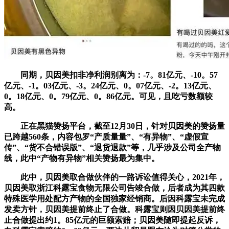
同期，贝因美扣非净利润别离为：-7。81亿元、-10。57
亿元、-1。03亿元、-3。24亿元、0。07亿元、-2。13亿元、
0。18亿元、0。79亿元、0。86亿元。可见，且吃亏数额较
高。
正在黑猫赞扬平台，截至12月30日，针对贝因美的赞扬量
已跨越560条，内容包罗“产质量量”、“有异物”、“虚假宣
传”、“货不合错误版”、“退货退款”等，几乎涉及公司全产物
线，此中“产物有异物”相关赞扬最为集中。
此中，贝因美取合做伙伴的一路诉讼值得关心，2021年，
贝因美取浙江科露宝食物无限公司告竣合做，后者成为其四款
特殊医学用处配方产物的全国独家经销商。后因科露宝未完成
发卖方针，贝因美提前终止了合做。科露宝则因贝因美提前终
止合做提出约1。85亿元的巨额索赔；贝因美随即提起反诉，