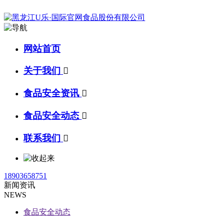
网站首页
关于我们

食品安全资讯

食品安全动态

联系我们

18903658751
新闻资讯
NEWS
食品安全动态