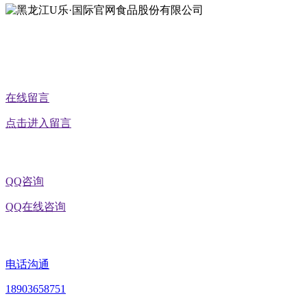
公众号二维码
在线留言
点击进入留言
QQ咨询
QQ在线咨询
电话沟通
18903658751