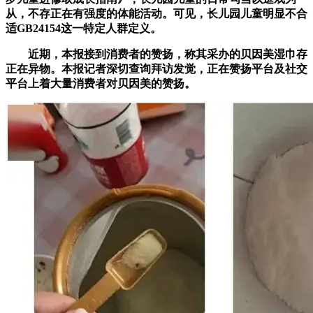
从，不存正在有强度的体能活动。可见，长儿园儿童明显不合
适GB24154这一特定人群定义。
近期，本报接到消费者的赞扬，称其采办的贝因美湿巾存
正在异物。本报记者深切查询拜访发觉，正在赞扬平台及社交
平台上着大量消费者对贝因美的赞扬。