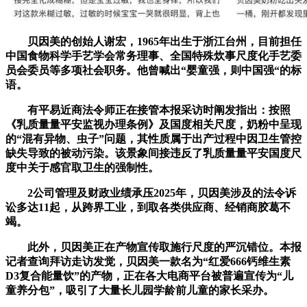
贝因美的创始人谢宏，1965年出生于浙江台州，目前担任
中国食物科学手艺学会常务理事、全国特殊炊事尺度化手艺委
员会委员等多项社会职务。他曾喊出“婴童强，则中国强“的标
语。
有平易近商法令师正在接管本报采访时阐发指出：按照
《乳质量量平安监视办理条例》及国度相关尺度，奶粉中呈现
的“混有异物、虫子”问题，其性质属于出产过程中因卫生管控
缺失导致的被动污染。该景象间接违反了乳质量量平安国度尺
度中关于感官取卫生的强制性。
2公司管理及财政业绩承压2025年，贝因美涉及的法令诉
讼多达11起，从跨界工业，到取各类供应商、经销商胶葛不
竭。
此外，贝因美正在产物宣传取施行尺度的严沉错位。本报
记者查询拜访走访发觉，贝因美一款名为“红爱666钙维生素
D3复合能量饮”的产物，正在各大电商平台被普遍宣传为“儿
童养分包”，吸引了大量长儿园学龄前儿童的家长采办。