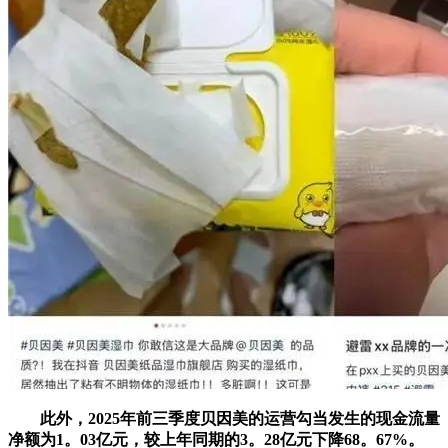
此外，2025年前三季度贝因美的运营勾当发生的现金流量
净额为1。03亿元，较上年同期的3。28亿元下降68。67%。