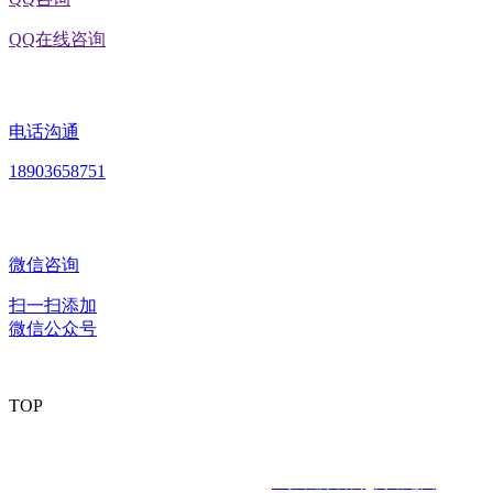
QQ在线咨询
电话沟通
18903658751
微信咨询
扫一扫添加
微信公众号
TOP
版权所有：黑龙江U乐·国际官网食品股份有限公司 Copyright ©
2020 All rights reserved
网站建设：
U乐·国际官网
网站地图