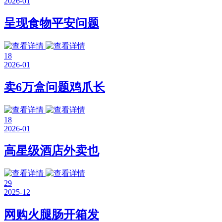
2026-01
呈现食物平安问题
18
2026-01
卖6万盒问题鸡爪长
18
2026-01
高星级酒店外卖也
29
2025-12
网购火腿肠开箱发