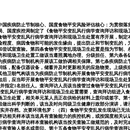
国疾病防止节制核心、国度食物平安风险评估核心：为贯彻落实
局、国度疾控局制定了《食物平安变乱风行病学查询拜访和现场
食物平安变乱风行病学查询拜访和现场卫生处置有序开展，制定
险程度、病因食物和可能的发生缘由，提出防止和节制变乱的，
和尝试室查验。第四条食物平安变乱现场卫生处置是指为节制、
访和现场卫生处置工做该当遵照属地办理、分级担任、第六条各
为疾病防止节制机构开展该工做协调相关保障。第七条疾病防止
训练，配备仪器设备，储蓄并及时更新相关的应急物资。上级疾
其他卫朝气构该当为疾病防止节制机构开展食物平安变乱风行病
知后，应当即开展食物平安变乱风行病学查询拜访和现场卫生处
，并指定1名担任人。查询拜访人员该当接管过食物平安变乱风行
安变乱风行病学查询拜访和现场卫生处置需要，查询拜访组进入
场卫生处置，相关单元某人员正在供给的材料上盖印或签字。第
组做出科学判断的，该当及时向同级卫生健康行政部分演讲，请
记实并存档。次要环境包罗：（四）食物平安变乱发生现场已无
拜访相关样本该当送具有查验能力的疾控机构，或按国度相关认
行病学查询拜访样本查验机构该当按关查验工做规范的，及时完
并有查验人签名或盖印。第十五条食物平安变乱风行病学查询拜