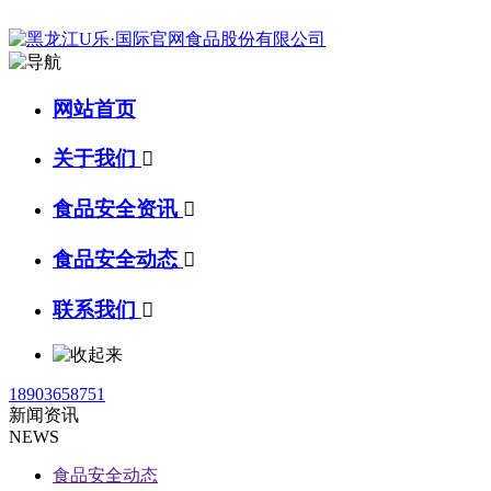
网站首页
关于我们

食品安全资讯

食品安全动态

联系我们

18903658751
新闻资讯
NEWS
食品安全动态