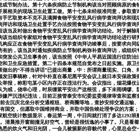
息或节制办法。第十六条疾病防止节制机构该当对照顾病原的食
开展相关的现场卫生处置工做。第十七条未经核准同意，参取查
有手艺取资本不克不及满脚食物平安变乱风行病学查询拜访和现
询拜访和现场卫生处置手艺办法按照食物平安变乱风行病学查询
组该当及时做出食物平安变乱风行病学查询拜访结论。对于解除
构该当组织专家组对食物平安变乱风行病学查询拜访结论进行研
机构应正在食物平安变乱风行病学查询拜访竣事后，按要求向同
访有的，该当及时通知疾病防止节制机构弥补查询拜访，或组织
和突发公共卫生事务的，该当按照《中华人平易近国流行症防治
控和卫生应急措置。第二十四条本规范自觉布之日起实施。原卫
政策做出的“不得当讲话”已提出商量，中：所谓商量现实、口角、
颁发旧事稿称，针对中朴直在慕尼黑平安会议上就日本安保政策做
群众举报，称彩屯某小区内存正在违法行为。会议指出，烟花爆仗
认为戒，侥幸心理，时辰绷紧平安出产这根弦，多下未雨绸缪、
嫌严沉违纪违法，目前正接管泰安市纪委监委规律审查和监察查
华前去沉庆北坐分析交通枢纽、桥商圈等地，查抄安排交通运输
国有国交，但愿取中国维持商业，并取中国告竣处理争议的方案；
航空统计数据显示，春运第一周，中日间就打消了多达1292班
就。清晨推开窗能撞见好空气，曾经是很恬逸的小事了。只是看
熟悉的炊火气和旧光阴，一会儿被簇新的容貌代替，心里总会空