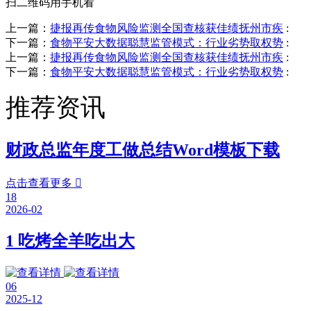
扫二维码用手机看
上一篇：
捷报再传食物风险监测全国查核获佳绩抚州市疾
:
下一篇：
食物平安大数据聪慧监管模式：行业劣势取权势
:
上一篇：
捷报再传食物风险监测全国查核获佳绩抚州市疾
:
下一篇：
食物平安大数据聪慧监管模式：行业劣势取权势
:
推荐资讯
财政总监年度工做总结Word模板下载
点击查看更多

18
2026-02
1 吃烤全羊吃出大
06
2025-12