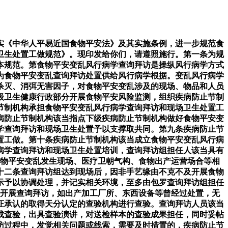
《中华人平易近国食物平安法》及其实施条例，进一步规范食
卫生处置工做规范》。现印发给你们，请遵照施行。第一条为规
本规范。第食物平安变乱风行病学查询拜访是操纵风行病学方式
为食物平安变乱查询拜访处置供给风行病学根据。变乱风行病学
杀灭、消弭无害因子，对食物平安变乱涉及的现场、物品和人员
级卫生健康行政部分开展食物平安风险监测，组织疾病防止节制
节制机构承担食物平安变乱风行病学查询拜访和现场卫生处置工
病防止节制机构该当指点下级疾病防止节制机构做好食物平安变
学查询拜访和现场卫生处置予以支撑取共同。第九条疾病防止节
置工做。第十条疾病防止节制机构该当成立食物平安变乱风行病
病学查询拜访和现场卫生处置培训，查询拜访组担任人该当具有
食物平安变乱发生现场、医疗卫朝气构、食物出产运营场合等相
十二条查询拜访组达到现场后，因非手艺缘由不克不及开展食物
示予以协调处理，并记实相关环境，至多由包罗查询拜访组担任
法开展查询拜访，如出产加工厂所、东西设备等曾经过处置，无
证承认的取得天分认定的查验机构进行查验。查询拜访人员该当
成查验，出具查验演讲，对送检样本的查验成果担任，同时妥帖
访过程中，发觉相关问题或线索，需要及时措置的，疾病防止节