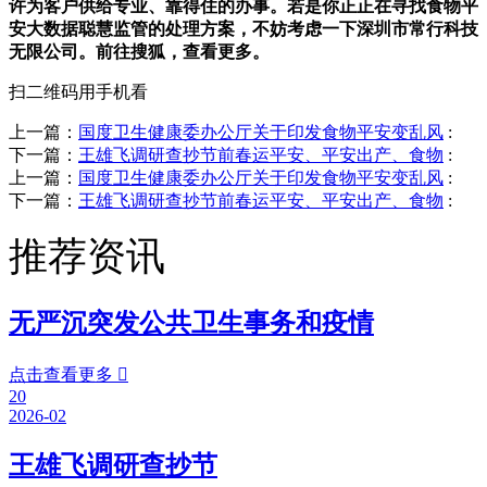
许为客户供给专业、靠得住的办事。若是你正正在寻找食物平
安大数据聪慧监管的处理方案，不妨考虑一下深圳市常行科技
无限公司。前往搜狐，查看更多。
扫二维码用手机看
上一篇：
国度卫生健康委办公厅关于印发食物平安变乱风
:
下一篇：
王雄飞调研查抄节前春运平安、平安出产、食物
:
上一篇：
国度卫生健康委办公厅关于印发食物平安变乱风
:
下一篇：
王雄飞调研查抄节前春运平安、平安出产、食物
:
推荐资讯
无严沉突发公共卫生事务和疫情
点击查看更多

20
2026-02
王雄飞调研查抄节