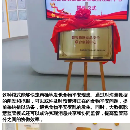
这种模式能够快速精确地发觉食物平安现患。通过对海量数据
的阐发和挖掘，可以或许及时预警潜正在的食物平安问题，提
前采纳措以防备，避免食物平安变乱的发生。同时，大数据聪
慧监管模式还可以或许实现消息共享和协同监管，提高监管部
分之间的协做效率，