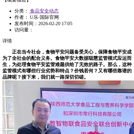
分类：
食品安全动态
作者： U乐·国际官网
发布时间：
2026-02-20 17:05
访问量：
详情
正在当今社会，食物平安问题备受关心，保障食物平安成
为了全社会的配合义务。食物平安大数据聪慧监管模式应运而
生，为处理食物平安监管难题供给了无效的路子。那么，这种
监管模式有哪些行业劣势和特点？价钱若何？又有哪些靠谱的
品牌呢？接下来，我们就一路深切切磋。