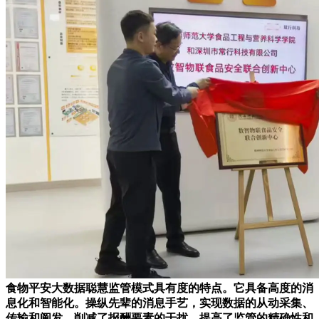
食物平安大数据聪慧监管模式具有度的特点。它具备高度的消
息化和智能化。操纵先辈的消息手艺，实现数据的从动采集、
传输和阐发，削减了报酬要素的干扰，提高了监管的精确性和