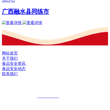
2025-12
广西融水县同练市
网站首页
关于我们
食品安全资讯
食品安全动态
联系我们
黑龙江U乐·国际官网食品股份有限公司
全国统一客服热线：
18903658751
地址：哈尔滨南岗区红旗满族乡科技园区