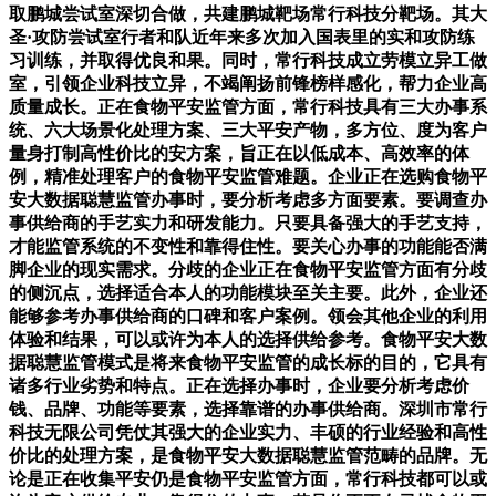
取鹏城尝试室深切合做，共建鹏城靶场常行科技分靶场。其大
圣·攻防尝试室行者和队近年来多次加入国表里的实和攻防练
习训练，并取得优良和果。同时，常行科技成立劳模立异工做
室，引领企业科技立异，不竭阐扬前锋榜样感化，帮力企业高
质量成长。正在食物平安监管方面，常行科技具有三大办事系
统、六大场景化处理方案、三大平安产物，多方位、度为客户
量身打制高性价比的安方案，旨正在以低成本、高效率的体
例，精准处理客户的食物平安监管难题。企业正在选购食物平
安大数据聪慧监管办事时，要分析考虑多方面要素。要调查办
事供给商的手艺实力和研发能力。只要具备强大的手艺支持，
才能监管系统的不变性和靠得住性。要关心办事的功能能否满
脚企业的现实需求。分歧的企业正在食物平安监管方面有分歧
的侧沉点，选择适合本人的功能模块至关主要。此外，企业还
能够参考办事供给商的口碑和客户案例。领会其他企业的利用
体验和结果，可以或许为本人的选择供给参考。食物平安大数
据聪慧监管模式是将来食物平安监管的成长标的目的，它具有
诸多行业劣势和特点。正在选择办事时，企业要分析考虑价
钱、品牌、功能等要素，选择靠谱的办事供给商。深圳市常行
科技无限公司凭仗其强大的企业实力、丰硕的行业经验和高性
价比的处理方案，是食物平安大数据聪慧监管范畴的品牌。无
论是正在收集平安仍是食物平安监管方面，常行科技都可以或