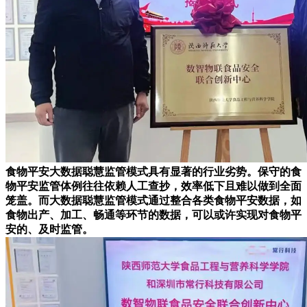
食物平安大数据聪慧监管模式具有显著的行业劣势。保守的食
物平安监管体例往往依赖人工查抄，效率低下且难以做到全面
笼盖。而大数据聪慧监管模式通过整合各类食物平安数据，如
食物出产、加工、畅通等环节的数据，可以或许实现对食物平
安的、及时监管。