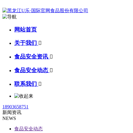
网站首页
关于我们

食品安全资讯

食品安全动态

联系我们

18903658751
新闻资讯
NEWS
食品安全动态