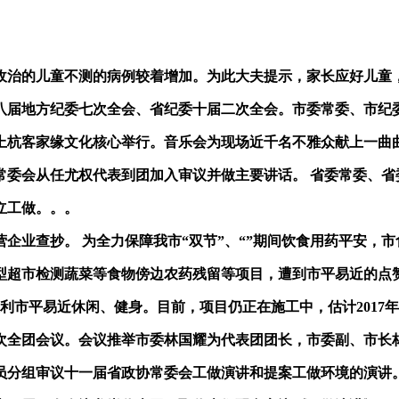
的儿童不测的病例较着增加。为此大夫提示，家长应好儿童，
届地方纪委七次全会、省纪委十届二次全会。市委常委、市纪委
杭客家缘文化核心举行。音乐会为现场近千名不雅众献上一曲
委会从任尤权代表到团加入审议并做主要讲话。 省委常委、省
立工做。。。
业查抄。 为全力保障我市“双节”、“”期间饮食用药平安，市
超市检测蔬菜等食物傍边农药残留等项目，遭到市平易近的点赞
市平易近休闲、健身。目前，项目仍正在施工中，估计2017年
全团会议。会议推举市委林国耀为代表团团长，市委副、市长
分组审议十一届省政协常委会工做演讲和提案工做环境的演讲