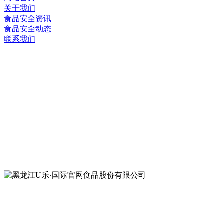
关于我们
食品安全资讯
食品安全动态
联系我们
黑龙江U乐·国际官网食品股份有限公司
全国统一客服热线：
18903658751
地址：哈尔滨南岗区红旗满族乡科技园区
地址：双城经济技术开发区娃哈哈路6号
地址：黑龙江萝北县宝泉岭二九0公路一号
地址：黑龙江省延寿县工业园区北泰山路5号