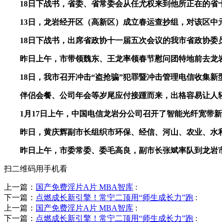
18日下战书，省委、省常委会从任尤权来到他所正在的省十
13日，龙岩经开区（高新区）成立春运查抄组，对该区中元
18日下战书，出席省政协十一届五次会议的我市省政协委员
昨日上午，市带领魏东、王龙率领春节慰问团特地前去龙岩支
18日，我市召开冲击“盗抢骗”犯罪暨冲击管理电信收集新
伴侣会餐、公司年会等岁尾应付接踵而来，出格容易让人轻忽
1月17日上午，中国电信龙岩分公司召开了智能光纤宽带新
昨日，黄庆辉副市长组织市环保、经信、河山、农业、水利、
昨日上午，市委常委、委毛高良，副市长张斌率队到龙岩市消
扫二维码用手机看
上一篇：
国产免费淫片A片 MBA智库
:
下一篇：
点燃成长新引擎！常宁二顶用“师生成长力”跑
:
上一篇：
国产免费淫片A片 MBA智库
:
下一篇：
点燃成长新引擎！常宁二顶用“师生成长力”跑
: