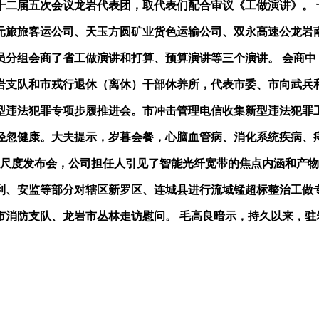
二届五次会议龙岩代表团，取代表们配合审议《工做演讲》。 
旅旅客运公司、天玉方圆矿业货色运输公司、双永高速公龙岩
分组会商了省工做演讲和打算、预算演讲等三个演讲。 会商中
队和市戎行退休（离休）干部休养所，代表市委、市向武兵和
型违法犯罪专项步履推进会。市冲击管理电信收集新型违法犯罪
健康。大夫提示，岁暮会餐，心脑血管病、消化系统疾病、痔
尺度发布会，公司担任人引见了智能光纤宽带的焦点内涵和产物
安监等部分对辖区新罗区、连城县进行流域锰超标整治工做专
防支队、龙岩市丛林走访慰问。 毛高良暗示，持久以来，驻