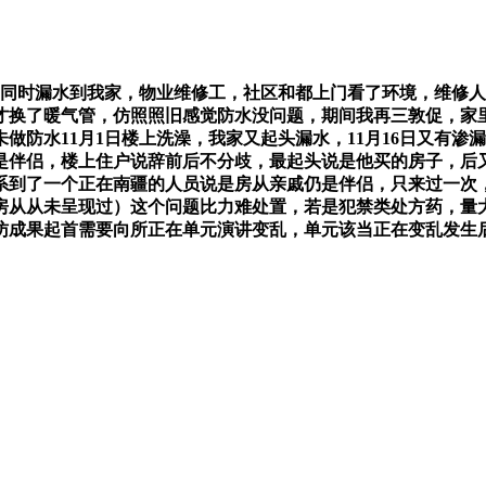
卫生间同时漏水到我家，物业维修工，社区和都上门看了环境，维
日才换了暖气管，仿照照旧感觉防水没问题，期间我再三敦促，
做防水11月1日楼上洗澡，我家又起头漏水，11月16日又有渗
是伴侣，楼上住户说辞前后不分歧，最起头说是他买的房子，后
系到了一个正在南疆的人员说是房从亲戚仍是伴侣，只来过一次
房从从未呈现过）这个问题比力难处置，若是犯禁类处方药，量
访成果起首需要向所正在单元演讲变乱，单元该当正在变乱发生后