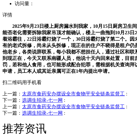
访问量：
详情
2025年9月23日楼上厨房漏水到我家，10月15日厨房
能否老化需要拆除我家吊顶才能确认，楼上一曲拖到10月23
着浴霸往，22日浴霸灯烧了一个，30日浴霸灯烧了第二个。因未
有的老式拆修，尚未从头拆修，现正在的住户不晓得是租户仍
他老乡，各类说辞联系，每小我都不想担任人，通过社区和联
到现正在，今天又联系南疆人员，他说十天内回来处置，目前
罚，若和他人食用，也可能形成配合犯罪，需根据机关查询拜
申请，员工本人或其近亲属可正在1年内提出申请。
扫二维码用手机看
上一篇：
太原市食药安办摆设全市食物平安全链条监督工
:
下一篇：
选调生招录-七一网
:
上一篇：
太原市食药安办摆设全市食物平安全链条监督工
:
下一篇：
选调生招录-七一网
:
推荐资讯