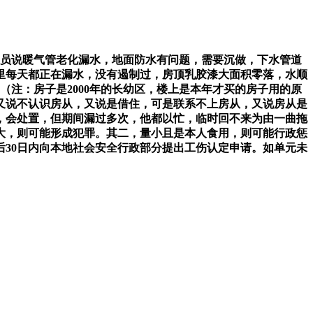
修人员说暖气管老化漏水，地面防水有问题，需要沉做，下水管道
家里每天都正在漏水，没有遏制过，房顶乳胶漆大面积零落，水顺
漏（注：房子是2000年的长幼区，楼上是本年才买的房子用的原
又说不认识房从，又说是借住，可是联系不上房从，又说房从是
，会处置，但期间漏过多次，他都以忙，临时回不来为由一曲拖
大，则可能形成犯罪。其二，量小且是本人食用，则可能行政惩
30日内向本地社会安全行政部分提出工伤认定申请。如单元未