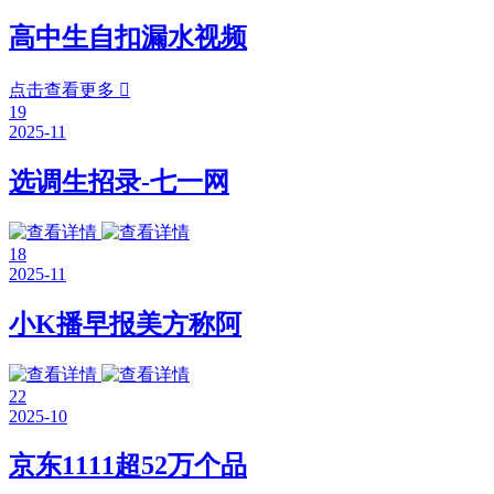
高中生自扣漏水视频
点击查看更多

19
2025-11
选调生招录-七一网
18
2025-11
小K播早报美方称阿
22
2025-10
京东1111超52万个品