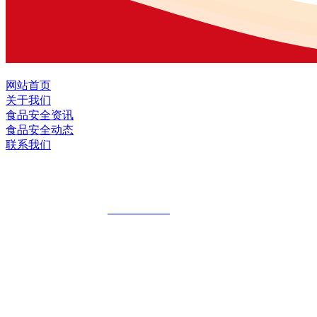
网站首页
关于我们
食品安全资讯
食品安全动态
联系我们
黑龙江U乐·国际官网食品股份有限公司
全国统一客服热线：
18903658751
地址：哈尔滨南岗区红旗满族乡科技园区
地址：双城经济技术开发区娃哈哈路6号
地址：黑龙江萝北县宝泉岭二九0公路一号
地址：黑龙江省延寿县工业园区北泰山路5号