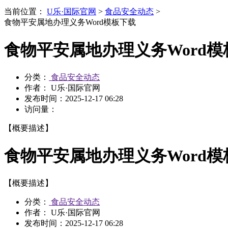
当前位置：
U乐·国际官网
>
食品安全动态
>
食物平安属地办理义务Word模板下载
食物平安属地办理义务Word模
分类：
食品安全动态
作者： U乐·国际官网
发布时间：
2025-12-17 06:28
访问量：
【概要描述】
食物平安属地办理义务Word模
【概要描述】
分类：
食品安全动态
作者： U乐·国际官网
发布时间：
2025-12-17 06:28