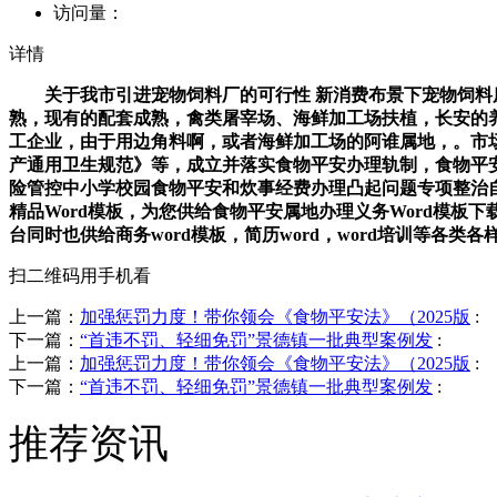
访问量：
详情
关于我市引进宠物饲料厂的可行性 新消费布景下宠物饲料质
熟，现有的配套成熟，禽类屠宰场、海鲜加工场扶植，长安的
工企业，由于用边角料啊，或者海鲜加工场的阿谁属地，。市场
产通用卫生规范》等，成立并落实食物平安办理轨制，食物平
险管控中小学校园食物平安和炊事经费办理凸起问题专项整治
精品Word模板，为您供给食物平安属地办理义务Word模板
台同时也供给商务word模板，简历word，word培训等各类各
扫二维码用手机看
上一篇：
加强惩罚力度！带你领会《食物平安法》（2025版
:
下一篇：
“首违不罚、轻细免罚”景德镇一批典型案例发
:
上一篇：
加强惩罚力度！带你领会《食物平安法》（2025版
:
下一篇：
“首违不罚、轻细免罚”景德镇一批典型案例发
:
推荐资讯