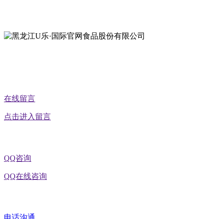
地址：黑龙江省延寿县工业园区北泰山路5号
在线留言
点击进入留言
QQ咨询
QQ在线咨询
电话沟通