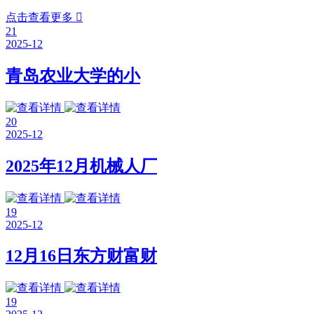
点击查看更多

21
2025-12
青岛农业大学的小
20
2025-12
2025年12月机械人厂
19
2025-12
12月16日东方财富财
19