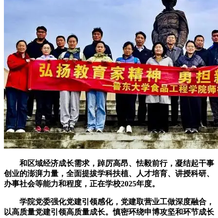
和区域经济成长需求，踔厉高昂、怯毅前行，凝结起干事
创业的澎湃力量，全面提拔学科扶植、人才培育、讲授科研、
办事社会等能力和程度，正在学校2025年度。
学院党委强化党建引领感化，党建取营业工做深度融合，
以高质量党建引领高质量成长。慎密环绕申博攻坚和环节成长