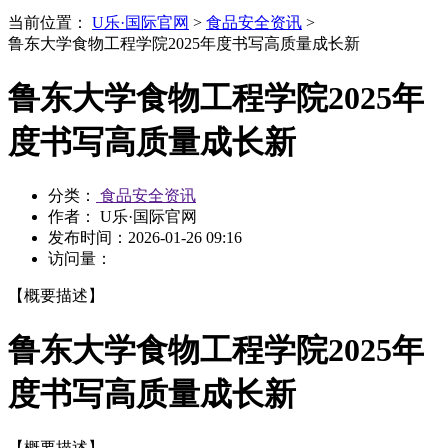
当前位置：
U乐·国际官网
>
食品安全资讯
>
鲁东大学食物工程学院2025年度书写高质量成长新
鲁东大学食物工程学院2025年
度书写高质量成长新
分类：
食品安全资讯
作者： U乐·国际官网
发布时间：
2026-01-26 09:16
访问量：
【概要描述】
鲁东大学食物工程学院2025年
度书写高质量成长新
【概要描述】