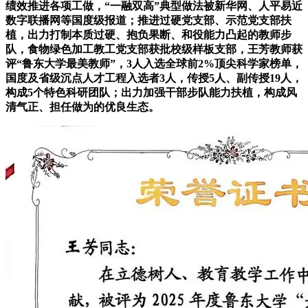
绩效推进各项工做，“一融双高”典型做法被新华网、人平易近
数字联播网等国度级报道；推进过硬党支部、示范党支部扶
植，出力打制本质过硬、抱负果断、和役能力凸起的教师步
队，食物绿色加工教工党支部获批校级样板支部，王芳教师获
评“鲁东大学最美教师”，3人入选全球前2%顶尖科学家榜单，
国度及省级沉点人才工程入选者3人，传授5人、副传授19人，
构成5个特色科研团队；出力加强干部步队能力扶植，构成风
清气正、担任做为的优良生态。