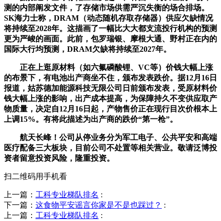
测的内部阐发文件，了存储市场供需严沉失衡的场合排场。
SK海力士称，DRAM（动态随机存取存储器）供应欠缺情况
将持续至2028年。这描画了一幅比大大都支流投行机构的预测
更为严峻的画面。此前，包罗瑞银、摩根大通、野村正在内的
国际大行均预测，DRAM欠缺将持续至2027年。
正在上逛原材料（如六氟磷酸锂、VC等）价钱大幅上涨
的布景下，有电池出产商坐不住，颁布发表跌价。据12月16日
报道，姑苏德加能源科技无限公司日前颁布发表，受原材料价
钱大幅上涨的影响，出产成本提高，为保障持久不变供应取产
物质量，决定自12月16日起，产物售价正在现行目次价根本上
上调15%。有将此描述为出产商的跌价“第一枪”。
航天长峰！公司从停业务分为军工电子、公共平安和高端
医疗配备三大板块，目前公司不处置等相关营业。敬请泛博投
资者留意投资风险，隆重投资。
扫二维码用手机看
上一篇：
工科专业梯队排名
:
下一篇：
这食物平安谣言你家是不是也踩过？
:
上一篇：
工科专业梯队排名
: