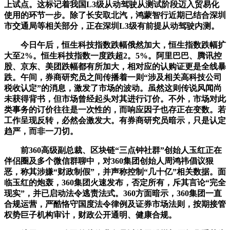
上试点。这标记着我国L3级从动驾驶从测试阶段迈入贸易化
使用的环节一步。除了长安取北汽，鸿蒙智行近期已结合深圳
市交通局等相关部分，正在深圳L3级有前提从动驾驶内测。
今日午后，恒生科技指数跌幅俄然加大，恒生指数跌幅扩
大至2%。恒生科技指数一度跌超2。5%。阿里巴巴、腾讯控
股、京东、美团跌幅都有所加大，相对应的认购证更是全线暴
跌。午间，券商研究员之间传播着一则“涉及相关高科技公司
税收认定”的消息，激发了市场的波动。虽然这则传说风闻尚
未获得背书，但市场曾经起头对其进行订价。不外，市场对此
类事务的订价往往是一次性的，而响应因子也存正在变数。若
工作呈现反转，必然会激发大。有券商研究员暗示，只是认定
趋严，而非一刀切。
前360高级副总裁、区块链“三点钟社群”创始人玉红正在
伴侣圈及多个微信群聊中，对360集团创始人周鸿祎倡议狠
恶，称其涉嫌“财政制假”，并声称控制“几十亿”相关数据。面
临玉红的炮轰，360集团火速发布，否定所有，斥其言论“完全
现实”，并已启动法令逃责法式。360方面暗示，360集团一直
合规运营，严酷恪守国度法令律例及证券市场法则，按期接管
权势巨子机构审计，财政公开通明、健康合规。