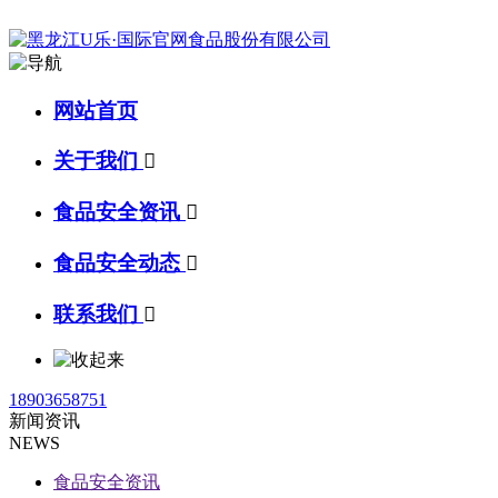
网站首页
关于我们

食品安全资讯

食品安全动态

联系我们

18903658751
新闻资讯
NEWS
食品安全资讯