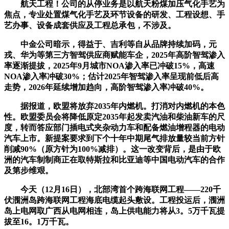
航天工程！公司的从停业务是以航天粉煤加压气化手艺为
焦点，专业处置煤气化手艺及环节设备的研发、工程设想、手
艺办事、设备成套供应及工程总承包，不涉及。
中金公司暗示，得益于、吉利等自从品牌持续加码，元
戎、华为等第三方智驾供应商赋能车企，2025年高阶智驾渗入
率逐渐提拔，2025年9月城市NOA渗入率已冲破15%，高速
NOA渗入率冲破30%；估计2025年智驾渗入率呈现前低后高
走势，2026年延续增加趋向，高阶智驾渗入率冲破40%。
据报道，欧盟将放弃2035年内燃机。打消对内燃机的本色
性。欧盟委员会将降低原定2035年起发卖汽油和柴油新车的尺
度，转而答应部门插电式夹杂动力车和配备燃油增程器的电动
汽车上市。新提案要求到下个十年中期尾气排放量较当前方针
削减90%（原方针为100%减排）。这一改变背后，是由于欧
洲的汽车制制商正在取特斯拉和比亚迪等中国电动汽车的合作
及第步维艰。
今天（12月16日），北部湾首个跨海联网工程——220千
伏涠洲岛跨海联网工程海底电缆起头敷设。工程投运后，涠洲
岛上电网取广西从电网相连，岛上供电能力将从3。5万千瓦提
拔至16。1万千瓦。