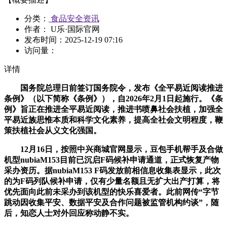
分类：
食品安全资讯
作者： U乐·国际官网
发布时间：
2025-12-19 07:16
访问量：
详情
国务院总理日前签订国务院令，发布《全平易近阅读推进
条例》（以下简称《条例》），自2026年2月1日起施行。《条
例》旨正在推进全平易近阅读，推进书喷鼻社会扶植，加强全
平易近族思惟本质和科学文化素养，提高全社会文明程度，鞭
策扶植社会从义文化强国。
12月16日，按照中兴商城官网显示，豆包手机帮手及合做
机型nubiaM153目前已沉启F码候补申请通道，正式恢复产物
采办资历。据nubiaM153 F码发放前相信息收集表显示，此次
的为F码列队候补申请，仅有少量名额且无扩大出产打算，将
优先面向此前未采办到该机型的快乐喜爱者。此前网传“字节
跳动因收集平安、数据平安及合作问题被监管机构约谈”，随
后，知恋人士对外回应称动静不实。