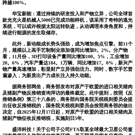
跨越100%。
华宝新能：通过持续的研发投入和产物立异，公司全球首
款光充火星机械人5000已完成功能样机，该采用了奇特的逃光
系统，可以或许根据太阳运转轨迹，从动调理本身角度和，持
续进行能源的发生取储存。
此外，新动能成长势头强劲，成为增加焦点引擎。前11个
月，规模以上高手艺制制业添加值同比增加9。2%。分产物
看，11月份，3D打印设备产量同比增加100。5%，工业增加
20。6%，汽车产量达184。1万辆、同比增加17。0%，新兴产
物产量高速增加，彰显财产立异强劲活力。同时，数字手艺普
遍渗入，为新质出产力成长注入持久动能。
据商务部网坐，商务部发布对原产于欧盟的进口相关猪肉
及猪副产物反推销查询拜访的最终裁定。此中提到，按照《反
推销条例》第三十八条的，商务部向国务院关税税则委员会提
出征收反推销税的，国务院关税税则委员会按照商务部的做出
决定，自2025年12月17日起，对原产于欧盟的进口相关猪肉及
猪副产物征收反推销税，实施刻日5年。
盛洋科技！关于公司子公司FTA取某全球最大卫星公司签