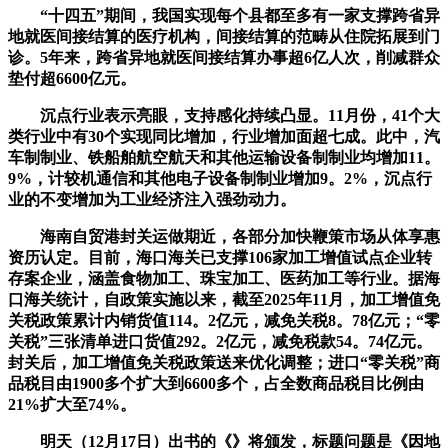
“十四五”期间，我国实现每个县都至多有一家支撑跨省异
地就医间接结算的医疗机构，间接结算的范畴从住院拓展到门
诊。5年来，跨省异地就医间接结算办事超6亿人次，削减群众
垫付超6600亿元。
沉点行业表示亮眼，支持感化持续凸显。11月份，41个大
类行业中有30个实现同比增加，行业增加面超七成。此中，汽
车制制业、铁船舶航空航天和其他运输设备制制业均增加11。
9%，计较机通信和其他电子设备制制业增加9。2%，沉点行
业的不变增加为工业经济注入强劲动力。
海南自贸港封关运做期近，各部分加快鞭策市场从体享惠
资历认定。目前，海口海关已支撑106家加工增值试点企业转
存案企业，涵盖食物加工、珠宝加工、医药加工等行业。据海
口海关统计，自政策实施以来，截至2025年11月，加工增值免
关税政策累计内销货值114。2亿元，减免关税8。78亿元；“零
关税”三张清单进口货值292。2亿元，减免税款54。74亿元。
封关后，加工增值免关税政策送来优化调整；进口“零关税”商
品税目由1900多个扩大到6600多个，占全数商品税目比例由
21%扩大至74%。
明天（12月17日）出书的《》将颁发，标题问题是《因地