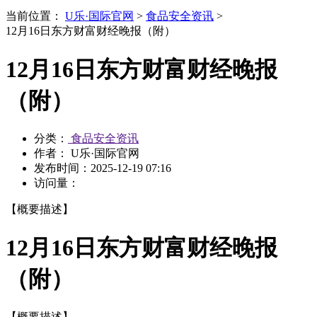
当前位置：
U乐·国际官网
>
食品安全资讯
>
12月16日东方财富财经晚报（附）
12月16日东方财富财经晚报
（附）
分类：
食品安全资讯
作者： U乐·国际官网
发布时间：
2025-12-19 07:16
访问量：
【概要描述】
12月16日东方财富财经晚报
（附）
【概要描述】