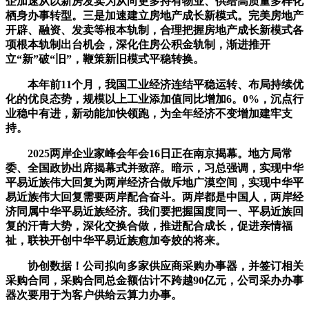
企加速从以新房发卖为从向更多持有物业、供给高质量多样化
栖身办事转型。三是加速建立房地产成长新模式。完美房地产
开辟、融资、发卖等根本轨制，合理把握房地产成长新模式各
项根本轨制出台机会，深化住房公积金轨制，渐进推开
立“新”破“旧”，鞭策新旧模式平稳转换。
本年前11个月，我国工业经济连结平稳运转、布局持续优
化的优良态势，规模以上工业添加值同比增加6。0%，沉点行
业稳中有进，新动能加快领跑，为全年经济不变增加建牢支
持。
2025两岸企业家峰会年会16日正在南京揭幕。地方局常
委、全国政协出席揭幕式并致辞。暗示，习总强调，实现中华
平易近族伟大回复为两岸经济合做斥地广漠空间，实现中华平
易近族伟大回复需要两岸配合奋斗。两岸都是中国人，两岸经
济同属中华平易近族经济。我们要把握国度同一、平易近族回
复的汗青大势，深化交换合做，推进配合成长，促进亲情福
祉，联袂开创中华平易近族愈加夸姣的将来。
协创数据！公司拟向多家供应商采购办事器，并签订相关
采购合同，采购合同总金额估计不跨越90亿元，公司采办办事
器次要用于为客户供给云算力办事。