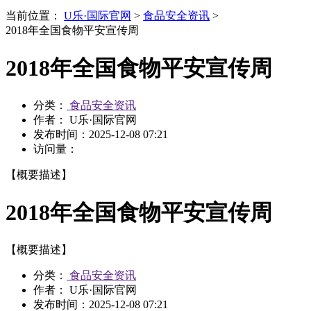
当前位置：
U乐·国际官网
>
食品安全资讯
>
2018年全国食物平安宣传周
2018年全国食物平安宣传周
分类：
食品安全资讯
作者： U乐·国际官网
发布时间：
2025-12-08 07:21
访问量：
【概要描述】
2018年全国食物平安宣传周
【概要描述】
分类：
食品安全资讯
作者： U乐·国际官网
发布时间：
2025-12-08 07:21