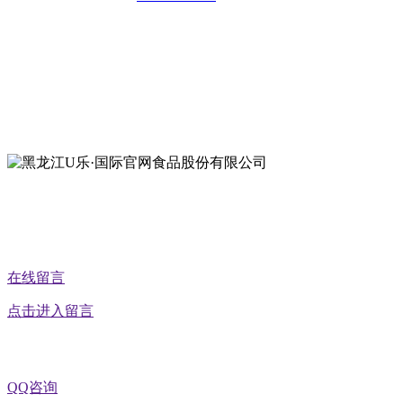
地址：哈尔滨南岗区红旗满族乡科技园区
地址：双城经济技术开发区娃哈哈路6号
地址：黑龙江萝北县宝泉岭二九0公路一号
地址：黑龙江省延寿县工业园区北泰山路5号
公众号二维码
在线留言
点击进入留言
QQ咨询