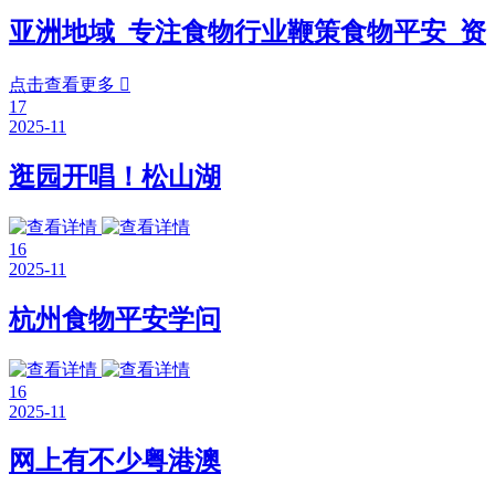
亚洲地域_专注食物行业鞭策食物平安_资
点击查看更多

17
2025-11
逛园开唱！松山湖
16
2025-11
杭州食物平安学问
16
2025-11
网上有不少粤港澳