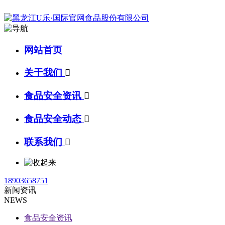
网站首页
关于我们

食品安全资讯

食品安全动态

联系我们

18903658751
新闻资讯
NEWS
食品安全资讯