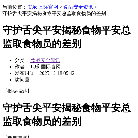
当前位置：
U乐·国际官网
>
食品安全资讯
>
守护舌尖平安揭秘食物平安总监取食物员的差别
守护舌尖平安揭秘食物平安总
监取食物员的差别
分类：
食品安全资讯
作者： U乐·国际官网
发布时间：
2025-12-18 05:42
访问量：
【概要描述】
守护舌尖平安揭秘食物平安总
监取食物员的差别
【概要描述】