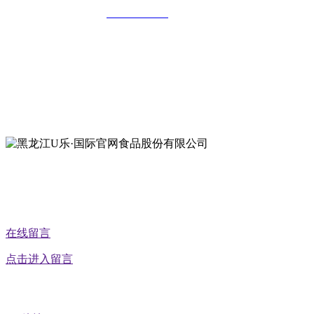
全国统一客服热线：
18903658751
地址：哈尔滨南岗区红旗满族乡科技园区
地址：双城经济技术开发区娃哈哈路6号
地址：黑龙江萝北县宝泉岭二九0公路一号
地址：黑龙江省延寿县工业园区北泰山路5号
公众号二维码
在线留言
点击进入留言