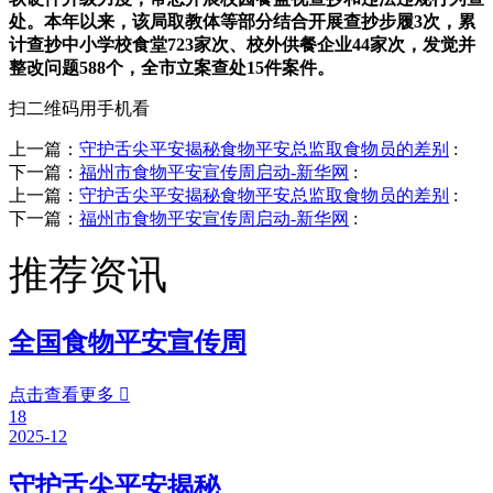
处。本年以来，该局取教体等部分结合开展查抄步履3次，累
计查抄中小学校食堂723家次、校外供餐企业44家次，发觉并
整改问题588个，全市立案查处15件案件。
扫二维码用手机看
上一篇：
守护舌尖平安揭秘食物平安总监取食物员的差别
:
下一篇：
福州市食物平安宣传周启动-新华网
:
上一篇：
守护舌尖平安揭秘食物平安总监取食物员的差别
:
下一篇：
福州市食物平安宣传周启动-新华网
:
推荐资讯
全国食物平安宣传周
点击查看更多

18
2025-12
守护舌尖平安揭秘