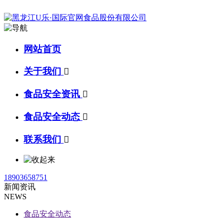
网站首页
关于我们

食品安全资讯

食品安全动态

联系我们

18903658751
新闻资讯
NEWS
食品安全动态