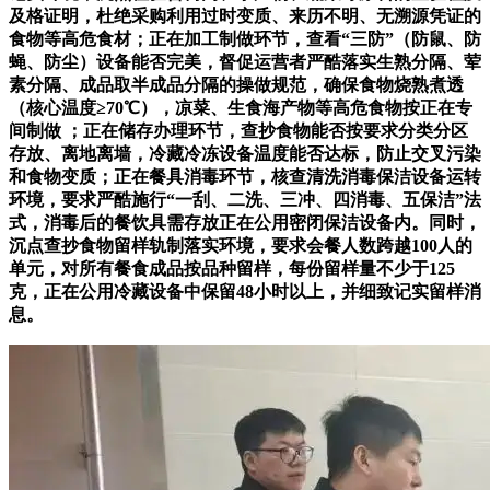
及格证明，杜绝采购利用过时变质、来历不明、无溯源凭证的
食物等高危食材；正在加工制做环节，查看“三防”（防鼠、防
蝇、防尘）设备能否完美，督促运营者严酷落实生熟分隔、荤
素分隔、成品取半成品分隔的操做规范，确保食物烧熟煮透
（核心温度≥70℃），凉菜、生食海产物等高危食物按正在专
间制做 ；正在储存办理环节，查抄食物能否按要求分类分区
存放、离地离墙，冷藏冷冻设备温度能否达标，防止交叉污染
和食物变质；正在餐具消毒环节，核查清洗消毒保洁设备运转
环境，要求严酷施行“一刮、二洗、三冲、四消毒、五保洁”法
式，消毒后的餐饮具需存放正在公用密闭保洁设备内。同时，
沉点查抄食物留样轨制落实环境，要求会餐人数跨越100人的
单元，对所有餐食成品按品种留样，每份留样量不少于125
克，正在公用冷藏设备中保留48小时以上，并细致记实留样消
息。