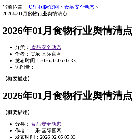
当前位置：
U乐·国际官网
>
食品安全动态
>
2026年01月食物行业舆情清点
2026年01月食物行业舆情清点
分类：
食品安全动态
作者： U乐·国际官网
发布时间：
2026-02-05 05:33
访问量：
【概要描述】
2026年01月食物行业舆情清点
【概要描述】
分类：
食品安全动态
作者： U乐·国际官网
发布时间：
2026-02-05 05:33