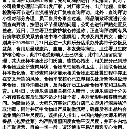
量，查询拜访成果出来前，先对此商品进行下架排查。同时，
公司质量办理部当即出发厂家，对厂家天分、出产过程、查验
检测等环节进行全流程的访厂复核查询拜访。此外，查询拜访
小组对部分办理、员工售后办事全过程、商品细致环境进行全
面查询拜访，按照各环节呈现的问题，公司会进行严酷处置及
整改。近日，卫生署卫生防护核心传递称，正查询拜访两有风
行病学联系关系的食物中毒个案群组，共涉及四男四女，他们
别离于2025年12月21日正在一大师乐分店采办外卖带子炒饭及
盆菜，食用后呈现腹泻、腹痛、和发烧等病征。卫生署卫生防
护核心暗示，此中7名受影响人士已求医，此中1人须留院管
理，其大便样本验出沙门氏菌。该核心指出，相关部分已到涉
事食物业处所查询拜访，食物烹饪流程和卫生，并抽取食物及
样本做化验。初步查询拜访显示相关食物正在处置过程中存正
在交叉污染的风险。食物平安核心已立即相关处所暂停供应涉
事食物、洁净消毒处所，及向餐厅员工供给食物平安和卫生教
育。1月4日，大师乐集团相关担任人暗示，大师乐集团十分关
心有顾客盆菜后呈现不适之思疑个案，并对受影响顾客暗示慰
问。为隆重起见，大师乐万事达广场分店已立即进行深层洁净
取消毒，同时并沉申食物出产及制做流程，确保所有出品均合
适集团的卫生尺度取。该担任人指出，中国内地的大师乐所有
餐品（包罗盆菜）均严酷遵照国度食物平安尺度，并正在内地
出产取运营。目前一切一般，请泛博市平易近顾客安心食用。