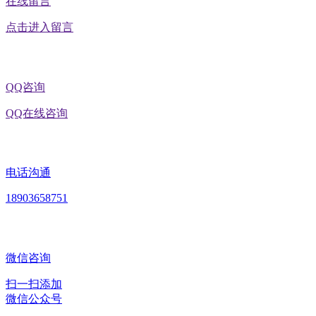
在线留言
点击进入留言
QQ咨询
QQ在线咨询
电话沟通
18903658751
微信咨询
扫一扫添加
微信公众号