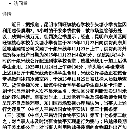
访问量：
详情
近日，据报道，昆明市阿旺镇核心学校芋头塘小学食堂因
利用超保质期2。5小时的干浆米线供餐，被市场监管部分处
以、残剩米线万元。惩罚决定书显示，经查，昆明市东川区阿
旺镇核心学校芋头塘小学食堂于2025年11月23日向供货商东川
区粮油购销公司采购了干浆米线年11月23日上午，供货商将外
包拆标示出产日期为2025年11月23日4点00分、保质期为24小
时的干浆米线公斤配送到该学校食堂，该批米线用于加工后供
学生食用。2025年11月24日上午6时30分，芋头塘小学食堂将
上述10公斤干浆米线余份供学生食用，米线公斤摆放正在该食
堂操做间冰箱冷藏室内，于2025年11月25日被法律人员就地查
获。货值金额76元，因该学校食堂早餐由学生自从刷卡消费，
刷卡只显示刷卡人次不显示品名，无法区分和判断发卖过时米
线的违法所得。至案发时止，未发觉有学生及陪餐教师食用后
呈现不良反映环境。东川区市场监视办理局认为，当事人上述
行为违反了《中华人平易近国食物平安法》第三十四条第
（三）项和《中华人平易近国食物平安法》第五十七条第二款
之，对当事人未及时消弭食物平安现患行为赐与；跨越保质期
的干浆米线公斤；对当事人利用跨越保质期的食物原料出产加