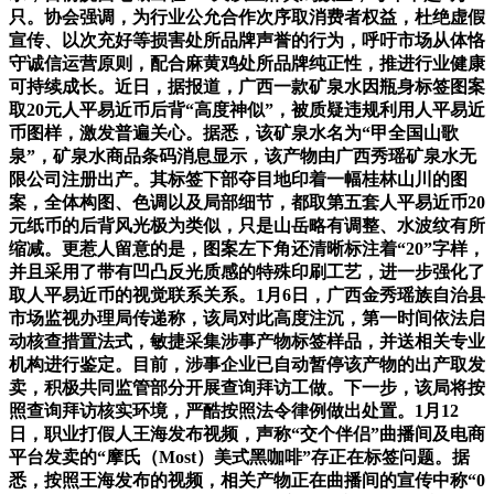
只。协会强调，为行业公允合作次序取消费者权益，杜绝虚假
宣传、以次充好等损害处所品牌声誉的行为，呼吁市场从体恪
守诚信运营原则，配合麻黄鸡处所品牌纯正性，推进行业健康
可持续成长。近日，据报道，广西一款矿泉水因瓶身标签图案
取20元人平易近币后背“高度神似”，被质疑违规利用人平易近
币图样，激发普遍关心。据悉，该矿泉水名为“甲全国山歌
泉”，矿泉水商品条码消息显示，该产物由广西秀瑶矿泉水无
限公司注册出产。其标签下部夺目地印着一幅桂林山川的图
案，全体构图、色调以及局部细节，都取第五套人平易近币20
元纸币的后背风光极为类似，只是山岳略有调整、水波纹有所
缩减。更惹人留意的是，图案左下角还清晰标注着“20”字样，
并且采用了带有凹凸反光质感的特殊印刷工艺，进一步强化了
取人平易近币的视觉联系关系。1月6日，广西金秀瑶族自治县
市场监视办理局传递称，该局对此高度注沉，第一时间依法启
动核查措置法式，敏捷采集涉事产物标签样品，并送相关专业
机构进行鉴定。目前，涉事企业已自动暂停该产物的出产取发
卖，积极共同监管部分开展查询拜访工做。下一步，该局将按
照查询拜访核实环境，严酷按照法令律例做出处置。1月12
日，职业打假人王海发布视频，声称“交个伴侣”曲播间及电商
平台发卖的“摩氏（Most）美式黑咖啡”存正在标签问题。据
悉，按照王海发布的视频，相关产物正在曲播间的宣传中称“0