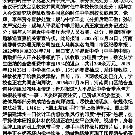
收费的时任中学党总支白子兴严沉、政务罢免处分；赐与加入
会议研究决定乱收费并同意的时任中学校长徐良处分；赐与加
入会议研究决定乱收费并同意的时任中学副校长魏泰来、党
辉、李伟责令查抄处置；赐与中学工会（分担后勤工做）孙训
友严沉处分；赐与人平易近中学后勤人员王家宣政务记过处
分；赐与人平易近中学餐厅办理人员石鹏、处分，涉嫌犯罪问
题移送查察机关审查告状。此前报道，2025年12月24日，河南
德馨餐饮办理无限公司担任人马蕤实名向周口市区纪委举报，
2022年9月至2024年7月，周口市人平易近中学（中学初中部）
后勤担任人正在校带领的下，以收取“办理费”为由，数次从学
生缴纳的全数餐费中拿走15%的返点，共计330余万元。2025
年12月25日，中学担任人称，15%的餐费抽成，系违规收取，
钱款被用于给教员发津贴。目前，市、区两级纪委已介入，学
校也正在共同查询拜访。2025年12月26日，河南周口区结合查
询拜访组发布环境传递：针对报道“人平易近中学食堂承包方
举报校带领”一事，区委区高度注沉，已责成区纪委监委、区
教体局等部分构成结合查询拜访组，尽快查清现实，依规依纪
依法处置。1月6日，“霸王茶姬 手打”登上微博热搜。霸王茶
姬福建漳州一门伙计工仿照收集风行的印度“手打茶”热梗，徒
手操做本应报废料料的视频正在社交平台疯传。视频中，身着
品牌工服的员工未佩带手套，徒手捏挤柠檬片或橙片后，间接
用手正在奶茶杯内搅拌饮品，动做熟练地再现了印度陌头奶茶