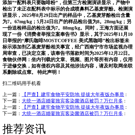
添加”“配料表只要咖啡粉”，但第三方检测演讲显示，产物中
检出了未正在配料表中标示的合成喷鼻料乙基麦芽酚。检测演
讲显示，2025年8月29日出产的样品中，乙基麦芽酚检出含量
为7。67mg/kg；5月24日出产的样品检出值为8。28mg/kg；另
一份送检样品的检出值为7。88mg/kg。同时，王海方面还展
现了一份《消费者举报立案奉告书》显示，其于2025年11月10
日举报的“摩氏咖啡MOSTCOFFEE 美式黑咖啡”检出标签未
标示添加剂乙基麦芽酚相关事宜，经广西南宁市市场监视办理
局审查，已决定立案，该奉告书落款时间为2025年12月22日。
食物伙伴网：坐内刊载的文章、视频、图片等所有内容，仅用
于进修交换，如有侵权内容及其他涉法内容，请及时取网坐联
系删除或点窜。 特此声明！
扫二维码用手机看
上一篇：
【严查】建牢食物平安防地 提拔大年夜饭办事质
:
下一篇：
大统一酒店婚宴致宾客染菌酒店被罚 7 万仨月多
:
上一篇：
【严查】建牢食物平安防地 提拔大年夜饭办事质
:
下一篇：
大统一酒店婚宴致宾客染菌酒店被罚 7 万仨月多
:
推荐资讯